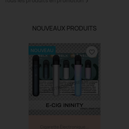
Tous les produits en promotion

NOUVEAUX PRODUITS
NOUVEAU
favorite_border
Cigarette Électronique...