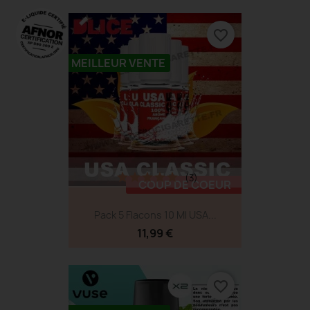
favorite_border
MEILLEUR VENTE
(3)
COUP DE COEUR
Pack 5 Flacons 10 Ml USA...
11,99 €
favorite_border