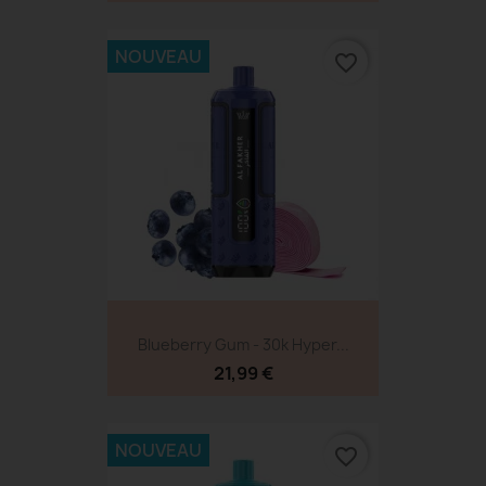
NOUVEAU
favorite_border
Blueberry Gum - 30k Hyper...
21,99 €
NOUVEAU
favorite_border