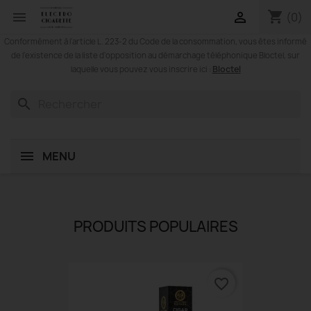
shopping_cart


(0)
Conformément à l'article L. 223-2 du Code de la consommation, vous êtes informé
de l'existence de la liste d'opposition au démarchage téléphonique Bloctel, sur
Bloctel
laquelle vous pouvez vous inscrire ici :
search
MENU
PRODUITS POPULAIRES
favorite_border