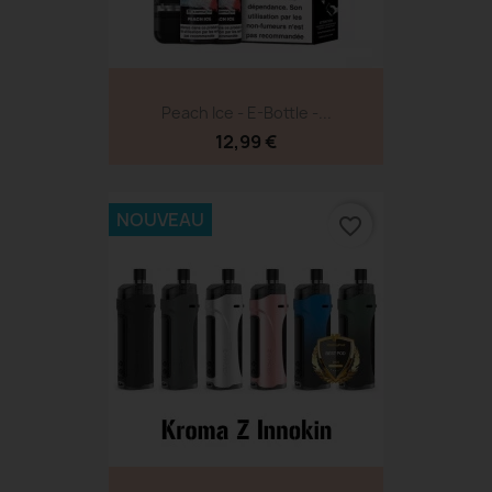
Peach Ice - E-Bottle -...
12,99 €
NOUVEAU
favorite_border