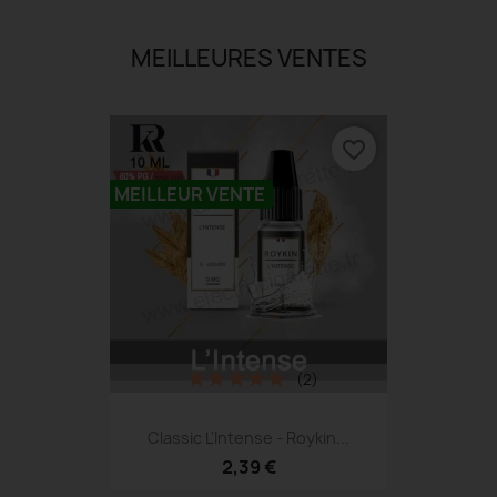
MEILLEURES VENTES
favorite_border
MEILLEUR VENTE
(2)
Classic L'Intense - Roykin...
2,39 €