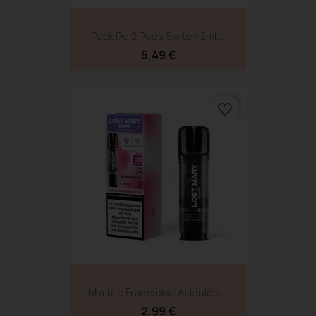
Pack De 2 Pods Switch 2ml...
5,49 €
favorite_border
Myrtille Framboise Acidulée...
2,99 €