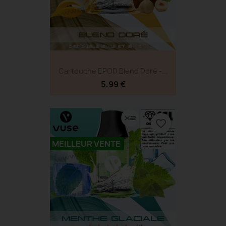
Cartouche EPOD Blend Doré -...
5,99 €
favorite_border
MEILLEUR VENTE