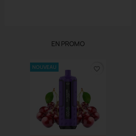
EN PROMO
NOUVEAU
favorite_border