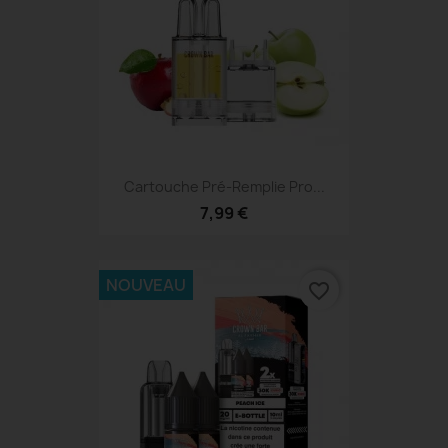
Cartouche Pré-Remplie Pro...
7,99 €
NOUVEAU
favorite_border