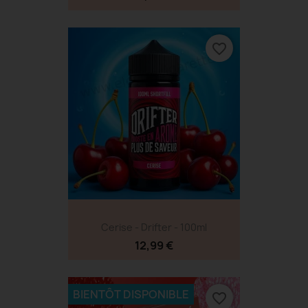
favorite_border
Cerise - Drifter - 100ml
12,99 €
BIENTÔT DISPONIBLE
favorite_border