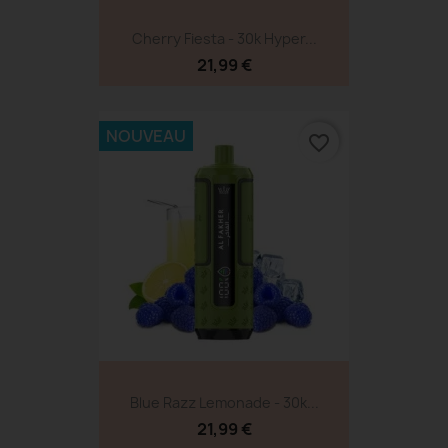
Cherry Fiesta - 30k Hyper...
21,99 €
NOUVEAU
favorite_border
Blue Razz Lemonade - 30k...
21,99 €