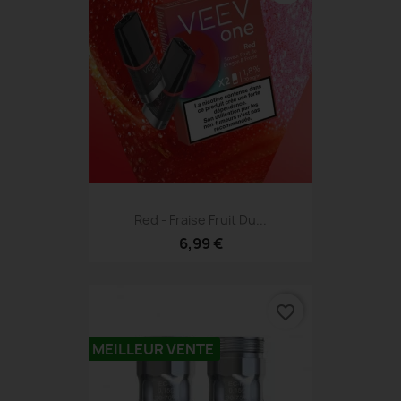
Red - Fraise Fruit Du...
6,99 €
favorite_border
MEILLEUR VENTE