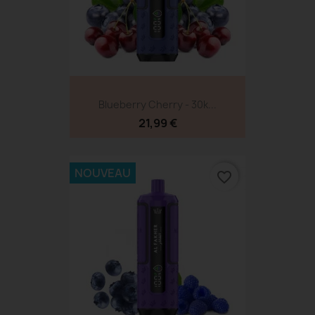
Blueberry Cherry - 30k...
21,99 €
NOUVEAU
favorite_border