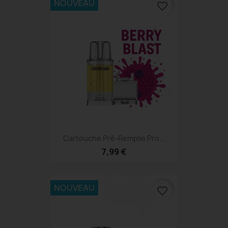
NOUVEAU
favorite_border
Cartouche Pré-Remplie Pro...
7,99 €
NOUVEAU
favorite_border