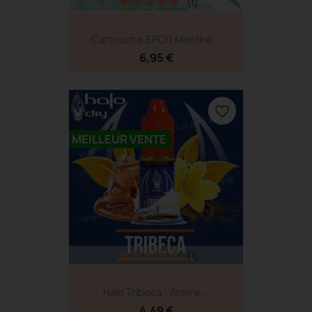
(1)
Cartouche EPOD Menthe...
6,95 €
favorite_border
MEILLEUR VENTE
(1)
Halo Tribeca - Arome...
4,49 €