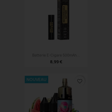
Batterie E-Cigare 500mAh...
8,99 €
NOUVEAU
favorite_border