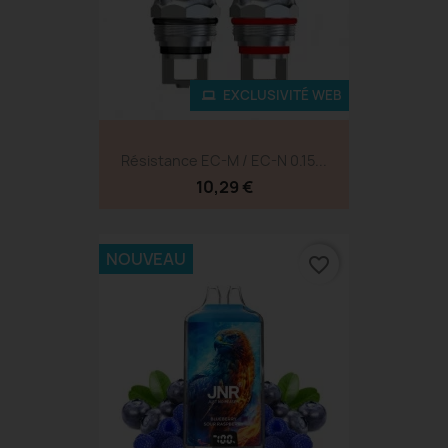
EXCLUSIVITÉ WEB
Résistance EC-M / EC-N 0.15...
10,29 €
NOUVEAU
favorite_border