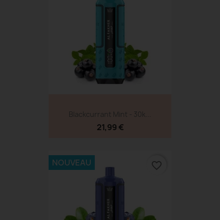
Blackcurrant Mint - 30k...
21,99 €
NOUVEAU
favorite_border