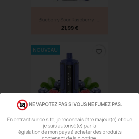
Blueberry Sour Raspberry -...
21,99 €
NOUVEAU
favorite_border
NE VAPOTEZ PAS SI VOUS NE FUMEZ PAS.
En entrant sur ce site, je reconnais être majeur(e) et que
je suis autorisé(e) par la
législation de mon pays à acheter des produits
Blueberry Raspberry - 30k...
contenant de la nicotine.