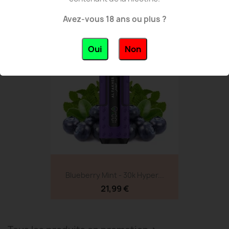
21,99 €
Avez-vous 18 ans ou plus ?
NOUVEAU
favorite_border
Oui
Non
Blueberry Mint - 30k Hyper...
21,99 €