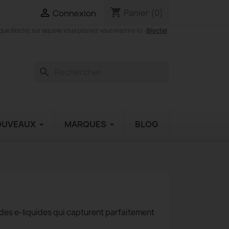
shopping_cart

Panier
(0)
Connexion
Bloctel
 Bloctel, sur laquelle vous pouvez vous inscrire ici :
search
OUVEAUX
MARQUES
BLOG
des e-liquides qui capturent parfaitement