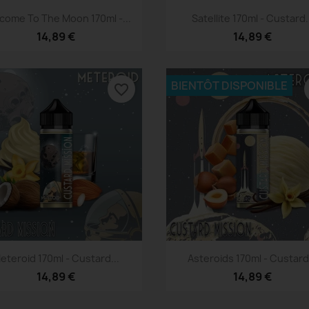
Aperçu rapide
Aperçu rapide


come To The Moon 170ml -...
Satellite 170ml - Custard.
14,89 €
14,89 €
BIENTÔT DISPONIBLE
favorite_border
Aperçu rapide
Aperçu rapide


eteroid 170ml - Custard...
Asteroids 170ml - Custard.
14,89 €
14,89 €