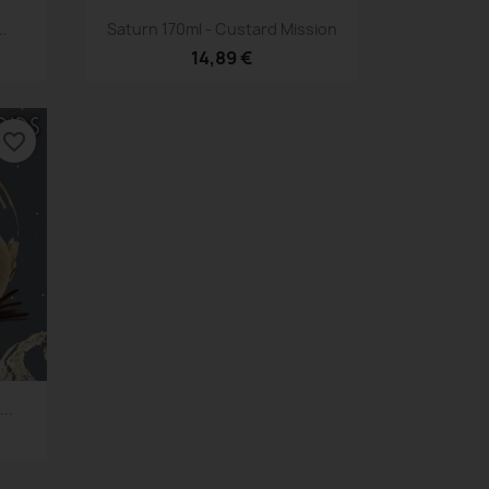
Aperçu rapide

..
Saturn 170ml - Custard Mission
14,89 €
favorite_border
..