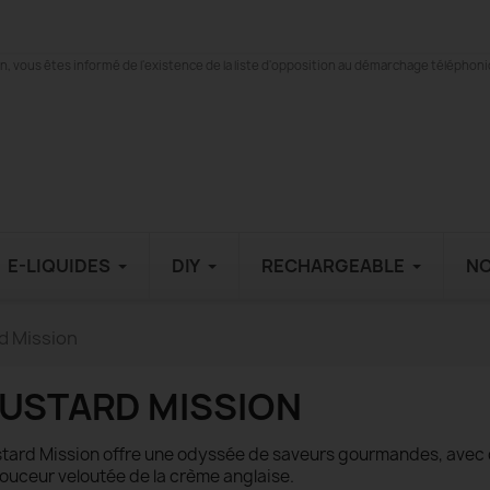
 vous êtes informé de l'existence de la liste d'opposition au démarchage téléphonique
E-LIQUIDES
DIY
RECHARGEABLE
N
d Mission
USTARD MISSION
tard Mission offre une odyssée de saveurs gourmandes, avec 
douceur veloutée de la crème anglaise.