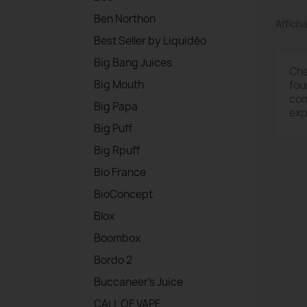
Ben Northon
Afficha
Best Seller by Liquidéo
Big Bang Juices
Che
Big Mouth
fou
com
Big Papa
exp
Big Puff
Big Rpuff
Bio France
BioConcept
Blox
Boombox
Bordo 2
Buccaneer's Juice
CALL OF VAPE