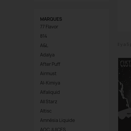
MARQUES
77 Flavor
814
Il y a 
A&L
Adalya
After Puff
Airmust
Al-Kimiya
Alfaliquid
All Starz
Altisc
Amnésia Liquide
AOC JUICES