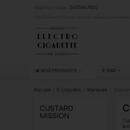
Appelez-nous :
0465847650
Conformément à l'article L. 223-2 du Code de la consommation,
NOS PRODUITS
E-CIG
Accueil
E-Liquides
Marques
Custar
C
CUSTARD
MISSION
Cus
la 