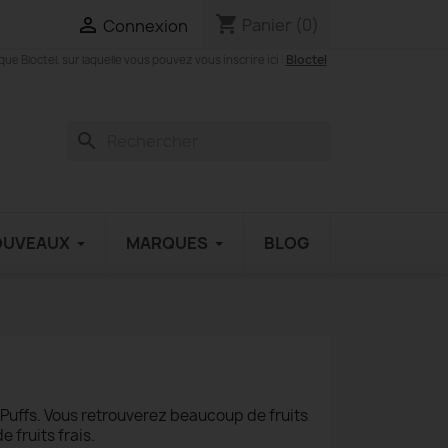
shopping_cart

Panier
(0)
Connexion
Bloctel
 Bloctel, sur laquelle vous pouvez vous inscrire ici :
search
OUVEAUX
MARQUES
BLOG
Puffs. Vous retrouverez beaucoup de fruits
 fruits frais.