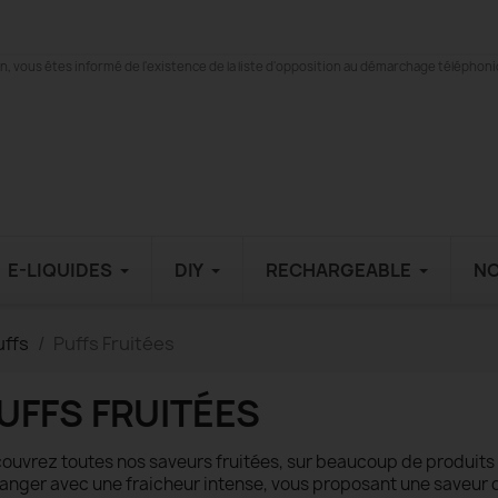
 vous êtes informé de l'existence de la liste d'opposition au démarchage téléphonique
E-LIQUIDES
DIY
RECHARGEABLE
N
uffs
Puffs Fruitées
UFFS FRUITÉES
ouvrez toutes nos saveurs fruitées, sur beaucoup de produits 
anger avec une fraicheur intense, vous proposant une saveur de