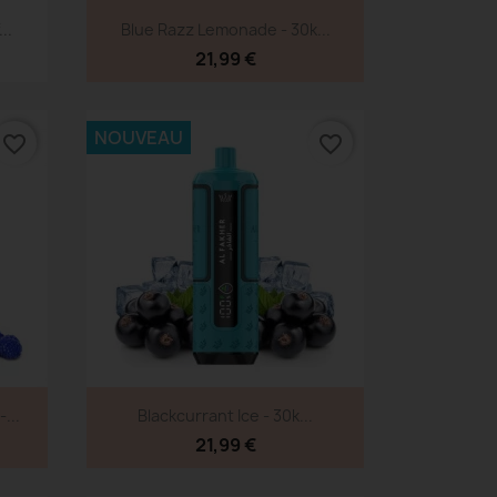
Aperçu rapide

..
Blue Razz Lemonade - 30k...
21,99 €
NOUVEAU
favorite_border
favorite_border
Aperçu rapide

...
Blackcurrant Ice - 30k...
21,99 €