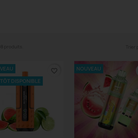
508 produits.
Trier 
VEAU
NOUVEAU
favorite_border
NTÔT DISPONIBLE