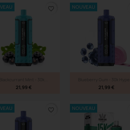
VEAU
NOUVEAU
favorite_border
Aperçu rapide
Aperçu rapide


Blackcurrant Mint - 30k...
Blueberry Gum - 30k Hyper
21,99 €
21,99 €
VEAU
NOUVEAU
favorite_border