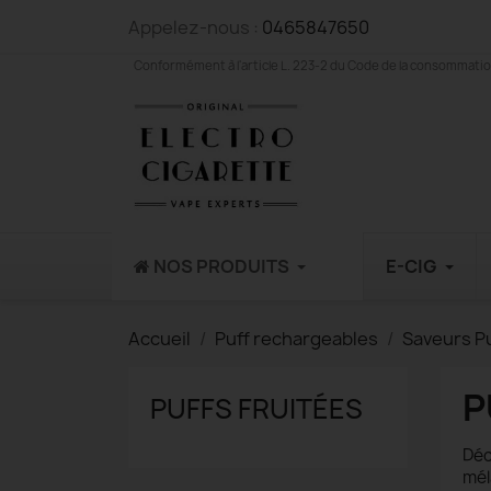
Appelez-nous :
0465847650
Conformément à l'article L. 223-2 du Code de la consommation,
NOS PRODUITS
E-CIG
Accueil
Puff rechargeables
Saveurs P
P
PUFFS FRUITÉES
Déc
mél