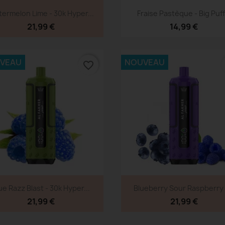
Aperçu rapide
Aperçu rapide


ermelon Lime - 30k Hyper...
Fraise Pastèque - Big Puff.
21,99 €
14,99 €
VEAU
NOUVEAU
favorite_border
Aperçu rapide
Aperçu rapide


ue Razz Blast - 30k Hyper...
Blueberry Sour Raspberry -
21,99 €
21,99 €