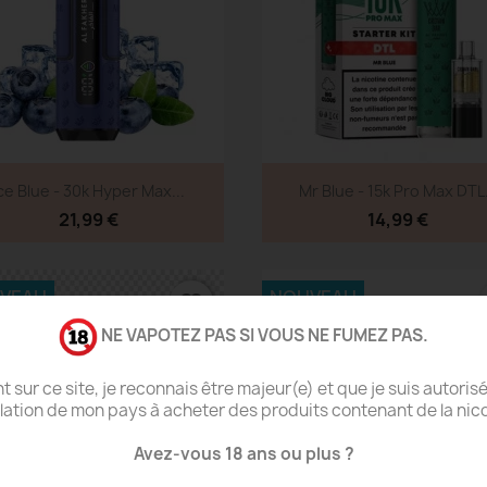
Aperçu rapide
Aperçu rapide


ce Blue - 30k Hyper Max...
Mr Blue - 15k Pro Max DTL.
21,99 €
14,99 €
VEAU
NOUVEAU
favorite_border
NE VAPOTEZ PAS SI VOUS NE FUMEZ PAS.
t par VDLV 100
Grand Taste City Cloud
Survi
t sur ce site, je reconnais être majeur(e) et que je suis autorisé
Vapor : cinq e-liquides
Extra
slation de mon pays à acheter des produits contenant de la nico
fruités pour une vape
VDLV : des e-
Survivo
pleine de caractère
Avez-vous 18 ans ou plus ?
rançais intenses,
e-liqui
Grand Taste City Cloud Vapor