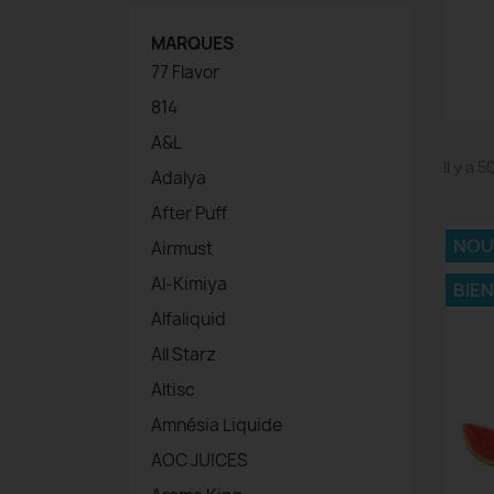
MARQUES
77 Flavor
814
A&L
Il y a 
Adalya
After Puff
NOU
Airmust
Al-Kimiya
BIE
Alfaliquid
All Starz
Altisc
Amnésia Liquide
AOC JUICES