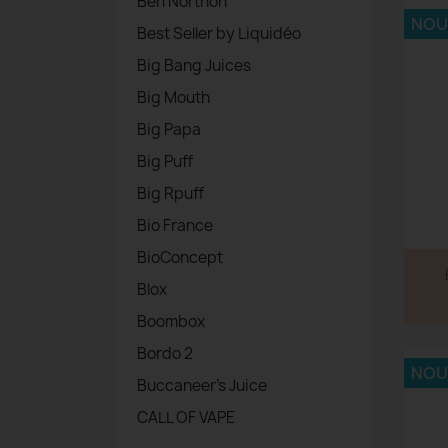
Ben Northon
NOU
Best Seller by Liquidéo
Big Bang Juices
Big Mouth
Big Papa
Big Puff
Big Rpuff
Bio France
BioConcept
Blox
Boombox
Bordo 2
NOU
Buccaneer's Juice
CALL OF VAPE