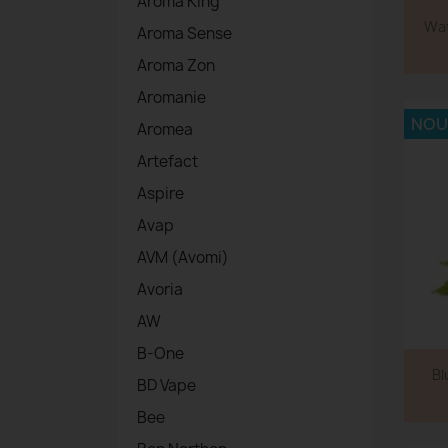
Aroma King
Wat
Aroma Sense
Aroma Zon
Aromanie
NOU
Aromea
Artefact
Aspire
Avap
AVM (Avomi)
Avoria
AW
B-One
Bl
BD Vape
Bee