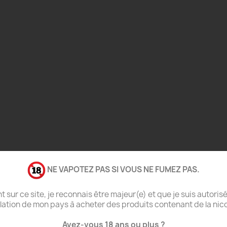
NE VAPOTEZ PAS SI VOUS NE FUMEZ PAS.
t sur ce site, je reconnais être majeur(e) et que je suis autorisé
t par VDLV 100
Grand Taste City Cloud
Survi
slation de mon pays à acheter des produits contenant de la nico
Vapor : cinq e-liquides
Extra
fruités pour une vape
Avez-vous 18 ans ou plus ?