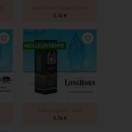
Aperçu rapide

ml
Halo Turkish Tobacco - 10ml
3,74 €
favorite_border
favorite_border
MEILLEUR VENTE
Aperçu rapide

.
Halo LongHorn - 10ml
3,74 €