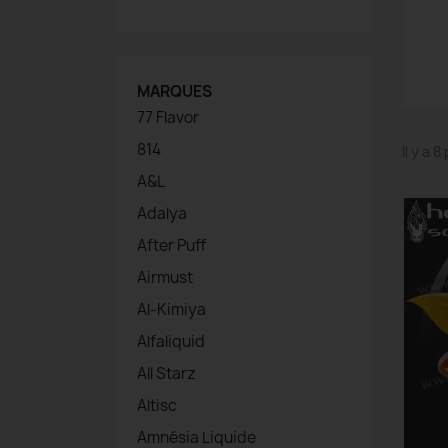
MARQUES
77 Flavor
814
Il y a 
A&L
Adalya
After Puff
Airmust
Al-Kimiya
Alfaliquid
All Starz
Altisc
Amnésia Liquide