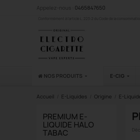
Appelez-nous :
0465847650
Conformément à l'article L. 223-2 du Code de la consommation,
NOS PRODUITS
E-CIG
Accueil
E-Liquides
Origine
E-Liquid
P
PREMIUM E-
LIQUIDE HALO
Déc
TABAC