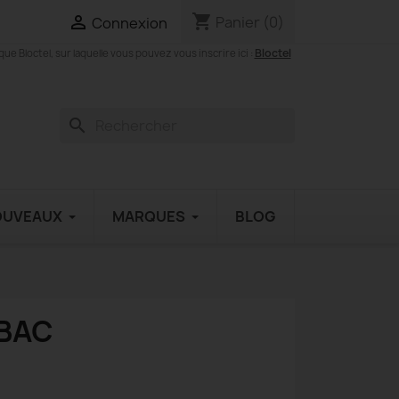
shopping_cart

Panier
(0)
Connexion
Bloctel
 Bloctel, sur laquelle vous pouvez vous inscrire ici :
search
OUVEAUX
MARQUES
BLOG
ABAC