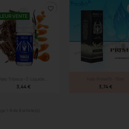
favorite_border
LEUR VENTE
Aperçu rapide
Aperçu rapide


Halo Tribeca - E-Liquide...
Halo Prime15 - 10ml
3,44 €
3,74 €
ge 1-8 de 8 article(s)