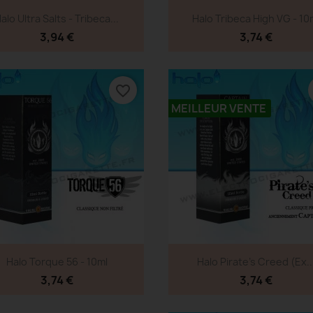
Aperçu rapide
Aperçu rapide


alo Ultra Salts - Tribeca...
Halo Tribeca High VG - 10
3,94 €
3,74 €
favorite_border
MEILLEUR VENTE
Aperçu rapide
Aperçu rapide


Halo Torque 56 - 10ml
Halo Pirate's Creed (ex..
3,74 €
3,74 €