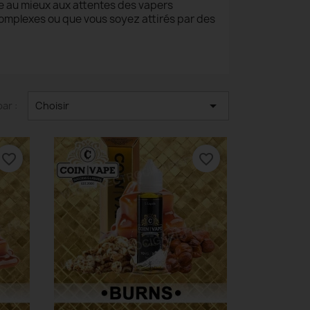
re au mieux aux attentes des vapers
omplexes ou que vous soyez attirés par des

par :
Choisir
favorite_border
favorite_border