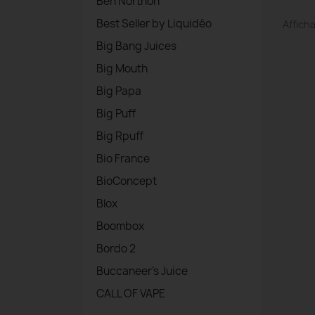
Ben Northon
Best Seller by Liquidéo
Afficha
Big Bang Juices
Big Mouth
Big Papa
Big Puff
Big Rpuff
Bio France
BioConcept
Blox
Boombox
Bordo 2
Buccaneer's Juice
CALL OF VAPE