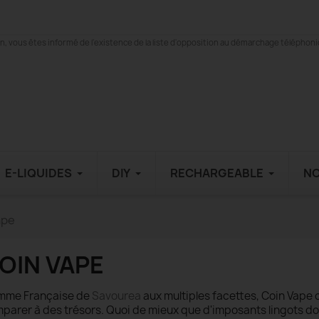
 vous êtes informé de l'existence de la liste d'opposition au démarchage téléphonique
E-LIQUIDES
DIY
RECHARGEABLE
N
ape
OIN VAPE
me Française de
Savourea
aux multiples facettes, Coin Vape 
parer à des trésors. Quoi de mieux que d'imposants lingots do