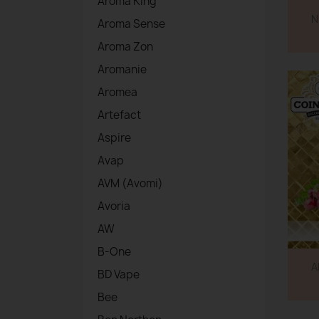
Aroma King
N
Aroma Sense
Aroma Zon
Aromanie
Aromea
Artefact
Aspire
Avap
AVM (Avomi)
Avoria
AW
B-One
A
BD Vape
Bee