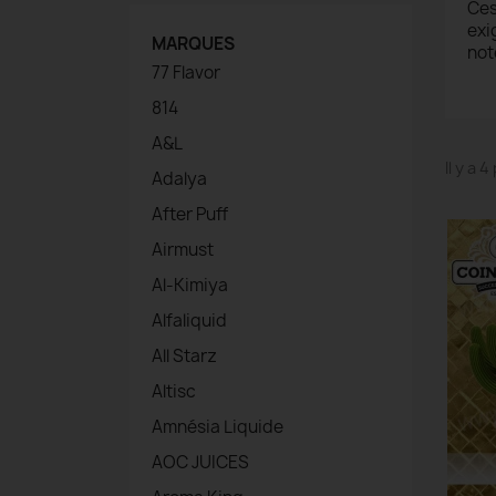
Ces
exi
MARQUES
not
77 Flavor
814
A&L
Il y a 
Adalya
After Puff
Airmust
Al-Kimiya
Alfaliquid
All Starz
Altisc
Amnésia Liquide
AOC JUICES