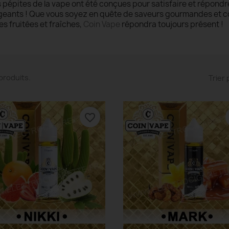
 pépites de la vape ont été conçues pour satisfaire et répond
geants ! Que vous soyez en quête de saveurs gourmandes et c
es fruitées et fraîches,
Coin Vape
répondra toujours présent !
4 produits.
Trier 
favorite_border