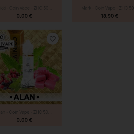
Aperçu rapide
Aperçu rapide


ikki - Coin Vape - ZHC 50...
Mark - Coin Vape - ZHC 50.
0,00 €
18,90 €
favorite_border
Aperçu rapide

lan - Coin Vape - ZHC 50...
0,00 €