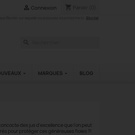
shopping_cart

Panier
(0)
Connexion
Bloctel
 Bloctel, sur laquelle vous pouvez vous inscrire ici :
search
OUVEAUX
MARQUES
BLOG
concocte des jus d'excellence que l'on peut
rés pour protéger ces généreuses fioles ?!