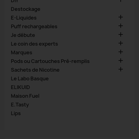
DIY
Destockage

E-Liquides

Puff rechargeables

Je débute

Le coin des experts

Marques

Pods ou Cartouches Pré-remplis

Sachets de Nicotine
Le Labo Basque
ELIKUID
Maison Fuel
E.Tasty
Lips