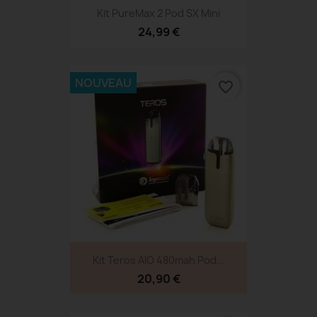
Kit PureMax 2 Pod SX Mini
24,99 €
NOUVEAU
favorite_border
Kit Teros AIO 480mah Pod...
20,90 €