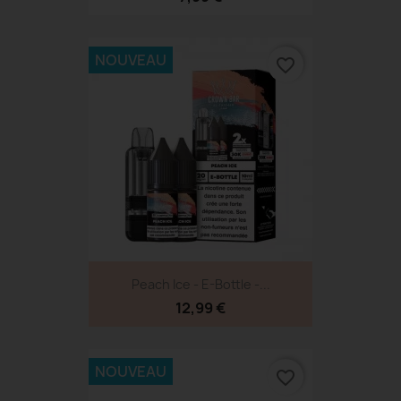
NOUVEAU
favorite_border
Peach Ice - E-Bottle -...
12,99 €
NOUVEAU
favorite_border