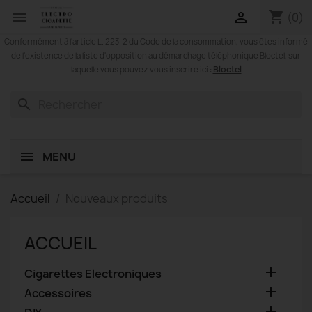
shopping_cart


(0)
Conformément à l'article L. 223-2 du Code de la consommation, vous êtes informé
de l'existence de la liste d'opposition au démarchage téléphonique Bloctel, sur
Bloctel
laquelle vous pouvez vous inscrire ici :
search
MENU
Accueil
Nouveaux produits
ACCUEIL

Cigarettes Electroniques

Accessoires
