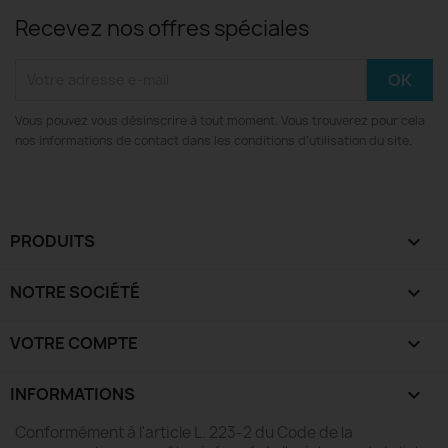
Recevez nos offres spéciales
Vous pouvez vous désinscrire à tout moment. Vous trouverez pour cela
nos informations de contact dans les conditions d'utilisation du site.
PRODUITS

NOTRE SOCIÉTÉ

VOTRE COMPTE

INFORMATIONS
keyboard_arrow_down
Conformément à l'article L. 223-2 du Code de la