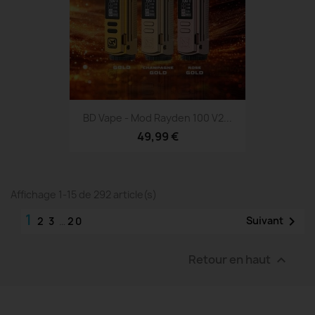
BD Vape - Mod Rayden 100 V2...
49,99 €
Affichage 1-15 de 292 article(s)
1

Suivant
2
3
…
20
Retour en haut
