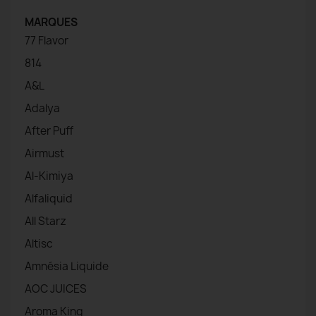
MARQUES
77 Flavor
814
A&L
Adalya
After Puff
Airmust
Al-Kimiya
Alfaliquid
All Starz
Altisc
Amnésia Liquide
AOC JUICES
Aroma King