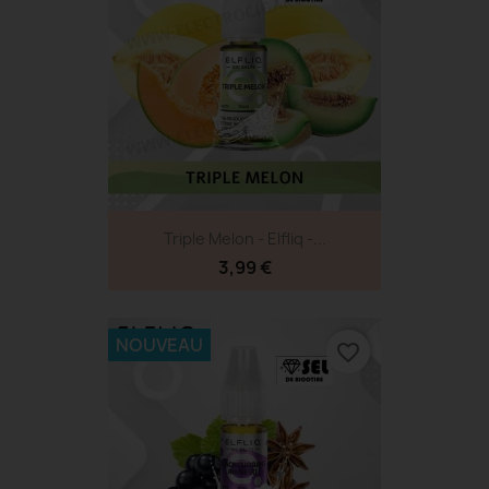
Triple Melon - Elfliq -...
3,99 €
NOUVEAU
favorite_border