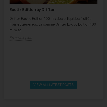
Exotix Edition by Drifter
N
Drifter Exotic Edition 100 ml : des e-liquides fruités,
N
frais et généreux La gamme Drifter Exotic Edition 100
f
s
ml mise...
s
En savoir plus
E
VIEW ALL LATEST POSTS