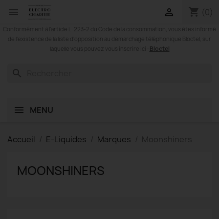
shopping_cart


(0)
Conformément à l'article L. 223-2 du Code de la consommation, vous êtes informé
de l'existence de la liste d'opposition au démarchage téléphonique Bloctel, sur
Bloctel
laquelle vous pouvez vous inscrire ici :
search
MENU
Accueil
E-Liquides
Marques
Moonshiners
MOONSHINERS