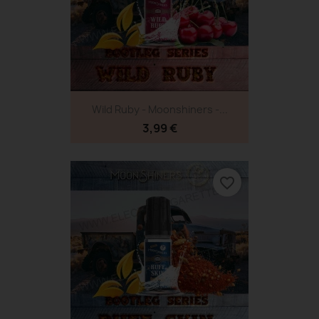
Wild Ruby - Moonshiners -...
3,99 €
favorite_border