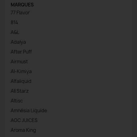
MARQUES
77 Flavor
814
A&L
Adalya
After Puff
Airmust
Al-Kimiya
Alfaliquid
All Starz
Altisc
Amnésia Liquide
AOC JUICES
Aroma King