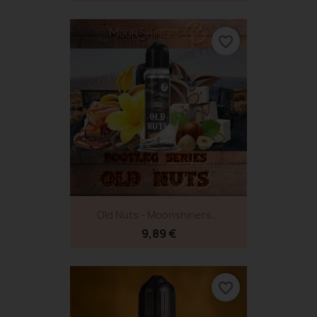
favorite_border
Old Nuts - Moonshiners...
9,89 €
favorite_border