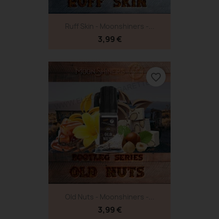
Ruff Skin - Moonshiners -...
3,99 €
favorite_border
Old Nuts - Moonshiners -...
3,99 €