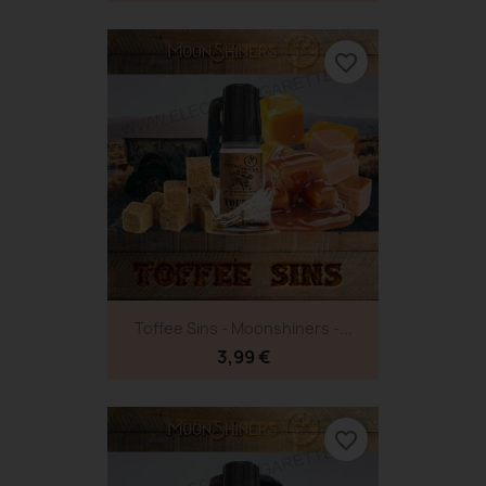
favorite_border
Toffee Sins - Moonshiners -...
3,99 €
favorite_border