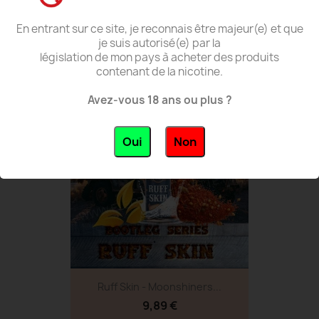
En entrant sur ce site, je reconnais être majeur(e) et que
Wild Ruby - Moonshiners...
je suis autorisé(e) par la
législation de mon pays à acheter des produits
9,89 €
contenant de la nicotine.
Avez-vous 18 ans ou plus ?
favorite_border
Oui
Non
Ruff Skin - Moonshiners...
9,89 €