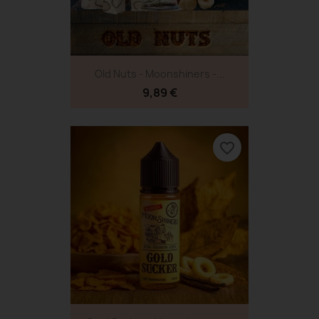
Old Nuts - Moonshiners -...
9,89 €
favorite_border