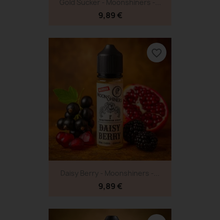
Gold Sucker - Moonshiners -...
9,89 €
favorite_border
Daisy Berry - Moonshiners -...
9,89 €