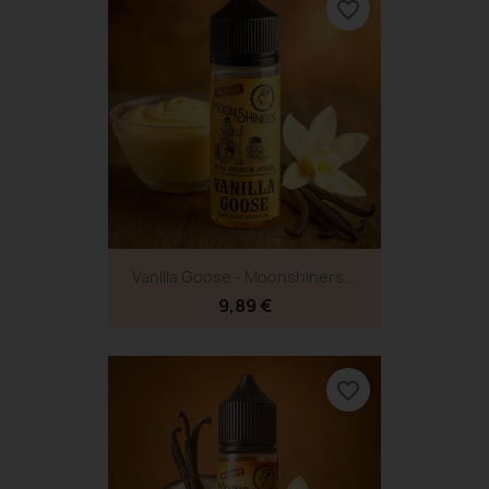
favorite_border
Vanilla Goose - Moonshiners...
9,89 €
favorite_border