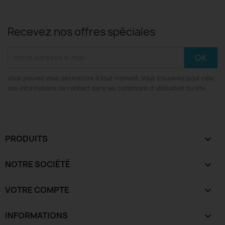
Recevez nos offres spéciales
Vous pouvez vous désinscrire à tout moment. Vous trouverez pour cela
nos informations de contact dans les conditions d'utilisation du site.
PRODUITS

NOTRE SOCIÉTÉ

VOTRE COMPTE

INFORMATIONS
keyboard_arrow_down