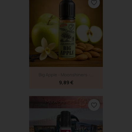
favorite_border
Big Apple - Moonshiners -...
9,89 €
favorite_border