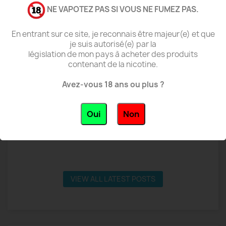
NE VAPOTEZ PAS SI VOUS NE FUMEZ PAS.
Exotix Edition by Drifter
N
En entrant sur ce site, je reconnais être majeur(e) et que
Drifter Exotic Edition 100 ml : des e-liquides fruités,
N
je suis autorisé(e) par la
frais et généreux La gamme Drifter Exotic Edition 100
f
législation de mon pays à acheter des produits
s
ml mise...
s
contenant de la nicotine.
En savoir plus
E
Avez-vous 18 ans ou plus ?
Oui
Non
VIEW ALL LATEST POSTS