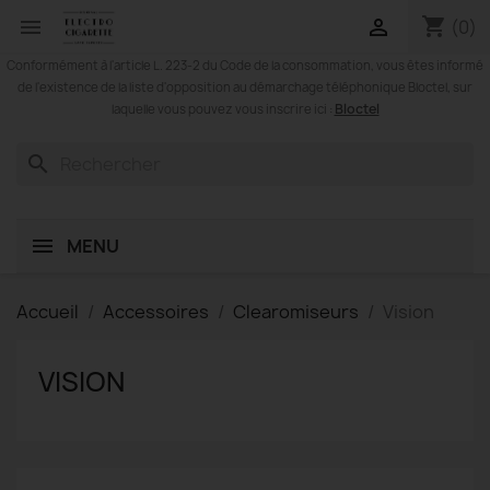
shopping_cart


(0)
Conformément à l'article L. 223-2 du Code de la consommation, vous êtes informé
de l'existence de la liste d'opposition au démarchage téléphonique Bloctel, sur
Bloctel
laquelle vous pouvez vous inscrire ici :
search
MENU
Accueil
Accessoires
Clearomiseurs
Vision
VISION