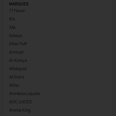
MARQUES
77 Flavor
814
A&L
Adalya
After Puff
Airmust
Al-Kimiya
Alfaliquid
All Starz
Altisc
Amnésia Liquide
AOC JUICES
Aroma King