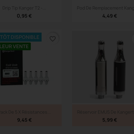
Aperçu rapide
Aperçu rapide


Drip Tip Kanger T2 -...
Pod De Remplacement Kange
0,95 €
4,49 €
NTÔT DISPONIBLE
favorite_border
LEUR VENTE
Aperçu rapide
Aperçu rapide


ack De 5 X Résistances...
Réservoir EMUS De Kanger
9,45 €
5,99 €