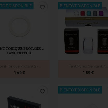
NTÔT DISPONIBLE
BIENTÔT DISPONIBLE
favorite_border
Aperçu rapide
Aperçu rapide


oint Torique Protank 2 -...
Tank Pyrex Genitank /...
1,49 €
1,89 €
BIENTÔT DISPONIBLE
favorite_border