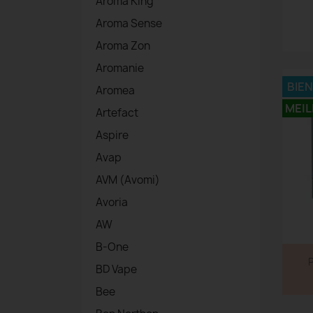
Aroma King
Aroma Sense
Aroma Zon
Aromanie
BIE
Aromea
MEIL
Artefact
Aspire
Avap
AVM (Avomi)
Avoria
AW
B-One
P
BD Vape
Bee