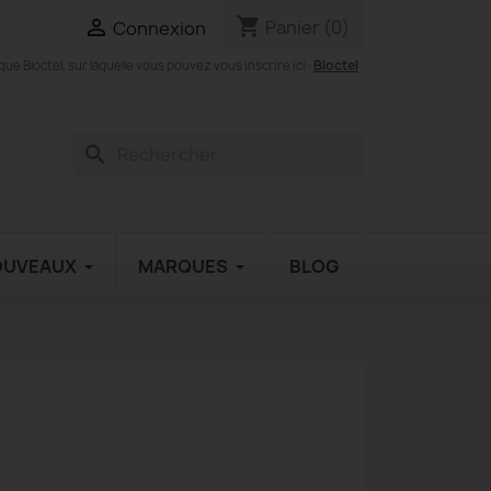
shopping_cart

Panier
(0)
Connexion
Bloctel
 Bloctel, sur laquelle vous pouvez vous inscrire ici :
search
OUVEAUX
MARQUES
BLOG