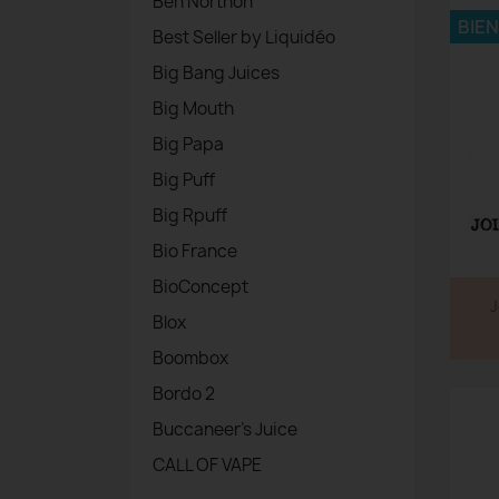
Ben Northon
BIE
Best Seller by Liquidéo
Big Bang Juices
Big Mouth
Big Papa
Big Puff
Big Rpuff
Bio France
BioConcept
J
Blox
Boombox
Bordo 2
Buccaneer's Juice
CALL OF VAPE