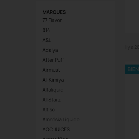
MARQUES
77 Flavor
814
A&L
Il y a 
Adalya
After Puff
BIE
Airmust
Al-Kimiya
Alfaliquid
All Starz
Altisc
Amnésia Liquide
AOC JUICES