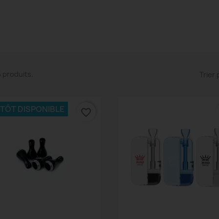
26 produits.
Trier 
NTÔT DISPONIBLE
favorite_border