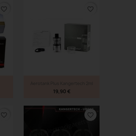
favorite_border
favorite_border
Aperçu rapide

Aerotank Plus Kangertech 2ml
19,90 €
favorite_border
favorite_border