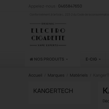
Appelez-nous :
0465847650
Conformément à l'article L. 223-2 du Code de la consommation,
NOS PRODUITS
E-CIG
Accueil
Marques
Matériels
Kanger
K
KANGERTECH
Déc