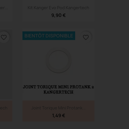
Aperçu rapide

r...
Kit Kanger Evo Pod Kangertech
9,90 €
BIENTÔT DISPONIBLE
favorite_border
favorite_border
Aperçu rapide

tech
Joint Torique Mini Protank...
1,49 €