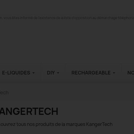
 vous êtes informé de l'existence de la liste d'opposition au démarchage téléphonique
E-LIQUIDES
DIY
RECHARGEABLE
N
Tech
ANGERTECH
ouvrez tous nos produits de la marques KangerTech