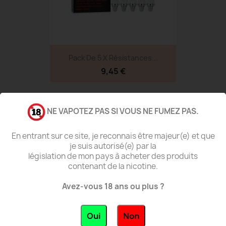
Pack De 5 X Résistances...
9,45 €
BIENTÔT DISPONIBLE
favorite_border
NE VAPOTEZ PAS SI VOUS NE FUMEZ PAS.
En entrant sur ce site, je reconnais être majeur(e) et que
je suis autorisé(e) par la
législation de mon pays à acheter des produits
contenant de la nicotine.
Avez-vous 18 ans ou plus ?
Oui
Non