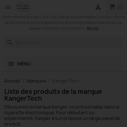
shopping_cart


(0)
Conformément à l'article L. 223-2 du Code de la consommation, vous êtes informé
de l'existence de la liste d'opposition au démarchage téléphonique Bloctel, sur
Bloctel
laquelle vous pouvez vous inscrire ici :
search
MENU
Accueil
Marques
KangerTech
Liste des produits de la marque
KangerTech
Découvrez la marque Kanger, incontournable dans la
cigarette électronique. Pour débutant ou
expérimenté, Kanger à sut proposé un large panel de
produit.