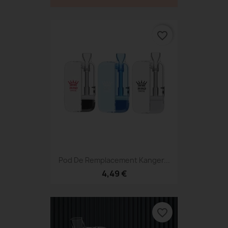
favorite_border
Pod De Remplacement Kanger...
4,49 €
favorite_border