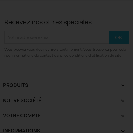
Recevez nos offres spéciales
Vous pouvez vous désinscrire à tout moment. Vous trouverez pour cela
nos informations de contact dans les conditions d'utilisation du site.
PRODUITS

NOTRE SOCIÉTÉ

VOTRE COMPTE

INFORMATIONS
keyboard_arrow_down