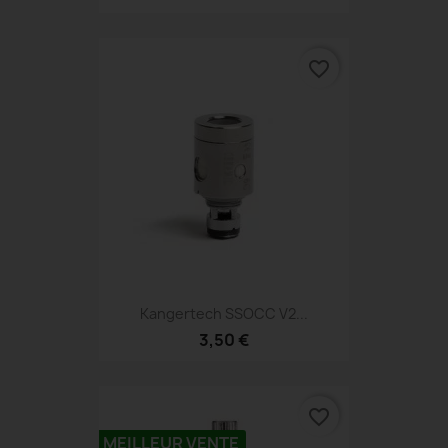
favorite_border
Kangertech SSOCC V2...
3,50 €
favorite_border
MEILLEUR VENTE