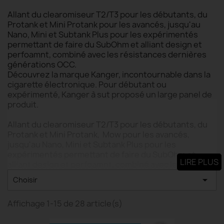
Allant du clearomiseur T2/T3 pour les débutants, du
Protank et Mini Protank pour les avancés, jusqu'au
Nano, Mini et Subtank Plus pour les expérimentés
permettant de faire du SubOhm et alliant design et
perfoamnt, combiné avec les résistances dernières
générations OCC.
Découvrez la marque Kanger, incontournable dans la
cigarette électronique. Pour débutant ou
expérimenté, Kanger à sut proposé un large panel de
produit.
Allant du clearomiseur T2/T3 pour les débutants, du
Protank et Mini Protank, Mow pour les avancés,
jusqu'au Nano, Mini et Subtank Plus pour les
expérimentés permettant de faire du SubOhm et
LIRE PLUS
alliant design et perfoamnt, combiné avec les
résistances dernières générations OCC.

Choisir
Kanger vous propose des modèles excellants pour
Affichage 1-15 de 28 article(s)
toutes les bourses et toutes les utilisations.