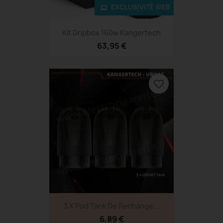
EXCLUSIVITÉ WEB
Kit Dripbox 160w Kangertech
63,95 €
favorite_border
3 X Pod Tank De Rechange...
6,89 €