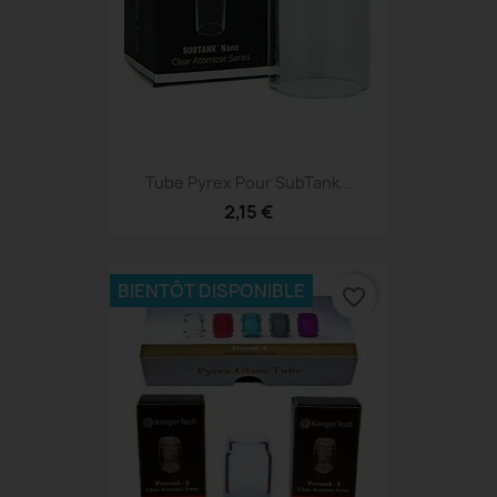
Tube Pyrex Pour SubTank...
2,15 €
BIENTÔT DISPONIBLE
favorite_border