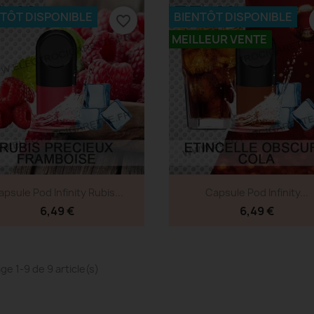
NTÔT DISPONIBLE
BIENTÔT DISPONIBLE
favorite_border
MEILLEUR VENTE
Aperçu rapide
Aperçu rapide


apsule Pod Infinity Rubis...
Capsule Pod Infinity...
6,49 €
6,49 €
ge 1-9 de 9 article(s)