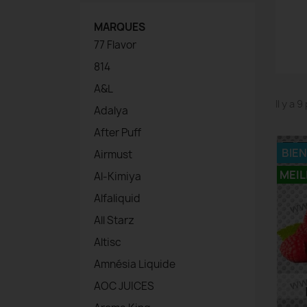
MARQUES
77 Flavor
814
A&L
Il y a 
Adalya
After Puff
BIE
Airmust
MEIL
Al-Kimiya
Alfaliquid
All Starz
Altisc
Amnésia Liquide
AOC JUICES