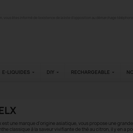
 vous êtes informé de l'existence de la liste d'opposition au démarchage téléphonique
E-LIQUIDES
DIY
RECHARGEABLE
N
ELX
x est une marque d'origine asiatique, vous propose une grande v
the classique à la saveur vivifiante de thé au citron, il y en a po