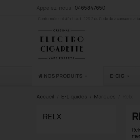
Appelez-nous :
0465847650
Conformément à l'article L. 223-2 du Code de la consommation,
NOS PRODUITS
E-CIG
Accueil
E-Liquides
Marques
Relx
R
RELX
Rel
men