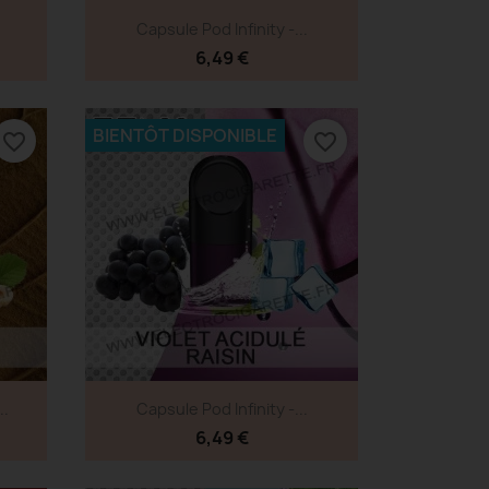
Aperçu rapide

Capsule Pod Infinity -...
6,49 €
BIENTÔT DISPONIBLE
favorite_border
favorite_border
Aperçu rapide

..
Capsule Pod Infinity -...
6,49 €