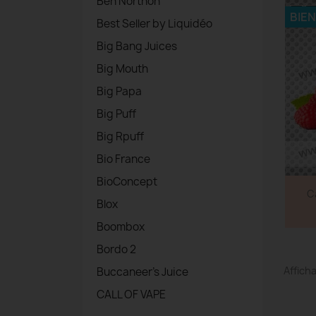
Ben Northon
BIE
Best Seller by Liquidéo
Big Bang Juices
Big Mouth
Big Papa
Big Puff
Big Rpuff
Bio France
BioConcept
C
Blox
Boombox
Bordo 2
Afficha
Buccaneer's Juice
CALL OF VAPE