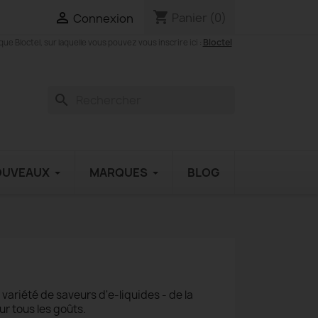
shopping_cart

Panier
(0)
Connexion
Bloctel
 Bloctel, sur laquelle vous pouvez vous inscrire ici :
search
OUVEAUX
MARQUES
BLOG
ariété de saveurs d'e-liquides - de la
ur tous les goûts.