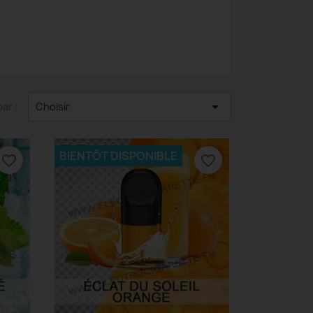

par :
Choisir
BIENTÔT DISPONIBLE
favorite_border
favorite_border