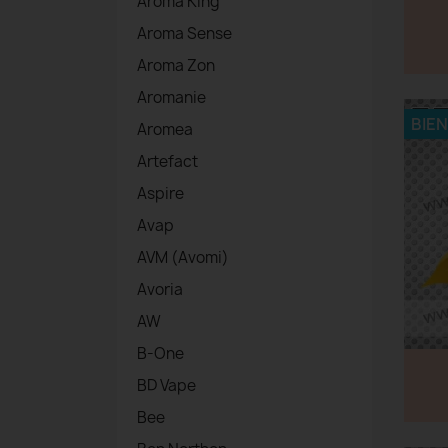
Aroma King
Aroma Sense
Aroma Zon
Aromanie
BIE
Aromea
Artefact
Aspire
Avap
AVM (Avomi)
Avoria
AW
B-One
BD Vape
Bee