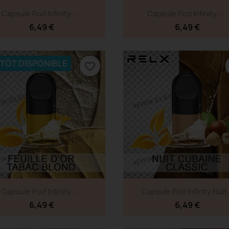
Aperçu rapide
Aperçu rapide


Capsule Pod Infinity -...
Capsule Pod Infinity -...
6,49 €
6,49 €
NTÔT DISPONIBLE
favorite_border
Aperçu rapide
Aperçu rapide


Capsule Pod Infinity -...
Capsule Pod Infinity Nuit.
6,49 €
6,49 €