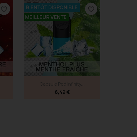
BIENTÔT DISPONIBLE
favorite_border
favorite_border
MEILLEUR VENTE
Aperçu rapide

Capsule Pod Infinity...
6,49 €