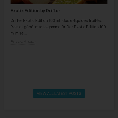
Exotix Edition by Drifter
N
Drifter Exotic Edition 100 ml : des e-liquides fruités,
N
frais et généreux La gamme Drifter Exotic Edition 100
f
s
ml mise...
s
En savoir plus
E
VIEW ALL LATEST POSTS