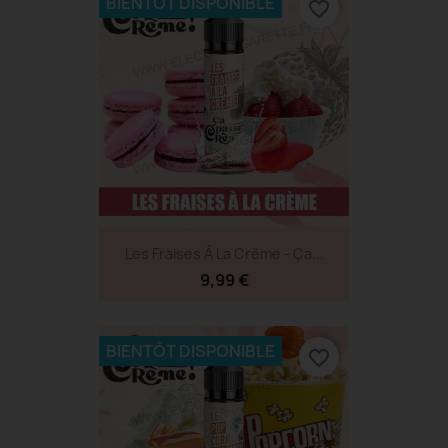
BIENTÔT DISPONIBLE
favorite_border
Les Fraises À La Crème - Ça...
9,99 €
BIENTÔT DISPONIBLE
favorite_border