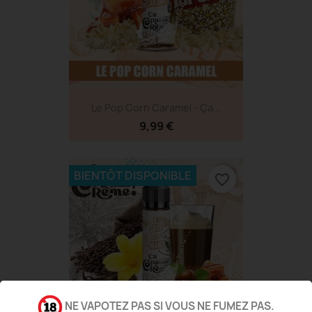
Le Pop Corn Caramel - Ça...
9,99 €
BIENTÔT DISPONIBLE
favorite_border
NE VAPOTEZ PAS SI VOUS NE FUMEZ PAS.