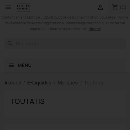
shopping_cart


(0)
Conformément à l'article L. 223-2 du Code de la consommation, vous êtes informé
de l'existence de la liste d'opposition au démarchage téléphonique Bloctel, sur
Bloctel
laquelle vous pouvez vous inscrire ici :
search
MENU
Accueil
E-Liquides
Marques
Toutatis
TOUTATIS