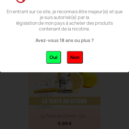
En entrant sur ce site, je reconnais être majeur(e) et que
Le Café Gourmand - Ça Passe...
je suis autorisé(e) par la
législation de mon pays à acheter des produits
9,99 €
contenant de la nicotine.
Avez-vous 18 ans ou plus ?
favorite_border
Oui
Non
La Tarte Au Citron - Ça...
9,99 €