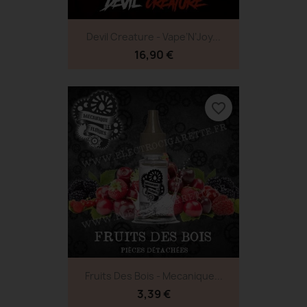
Devil Creature - Vape’N’Joy...
16,90 €
favorite_border
Fruits Des Bois - Mecanique...
3,39 €