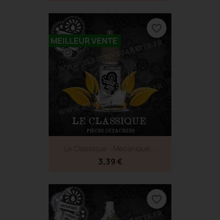
favorite_border
MEILLEUR VENTE
Le Classique - Mecanique...
3,39 €
favorite_border