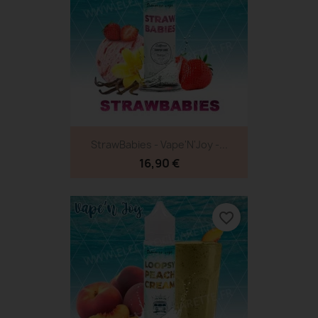
StrawBabies - Vape'N'Joy -...
16,90 €
favorite_border