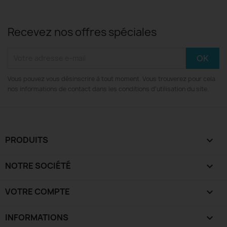
Recevez nos offres spéciales
Vous pouvez vous désinscrire à tout moment. Vous trouverez pour cela
nos informations de contact dans les conditions d'utilisation du site.
PRODUITS

NOTRE SOCIÉTÉ

VOTRE COMPTE

INFORMATIONS
keyboard_arrow_down