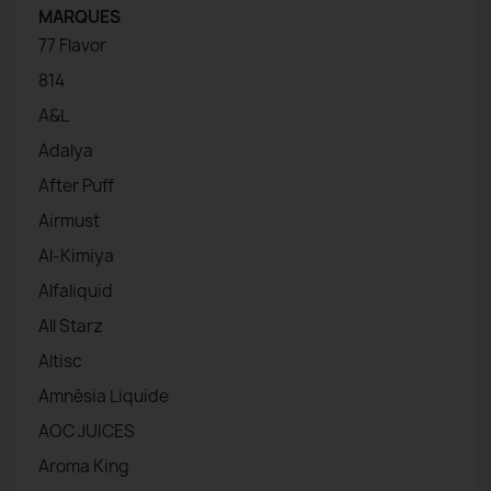
MARQUES
77 Flavor
814
A&L
Adalya
After Puff
Airmust
Al-Kimiya
Alfaliquid
All Starz
Altisc
Amnésia Liquide
AOC JUICES
Aroma King