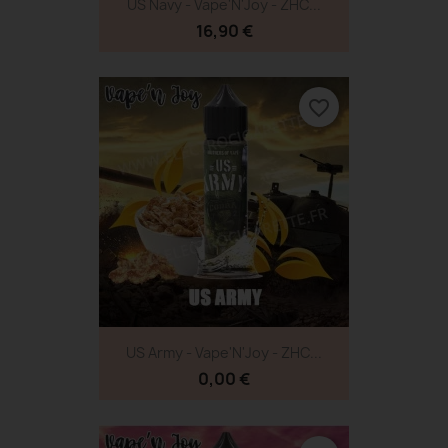
US Navy - Vape'N'Joy - ZHC...
16,90 €
favorite_border
US Army - Vape'N'Joy - ZHC...
0,00 €