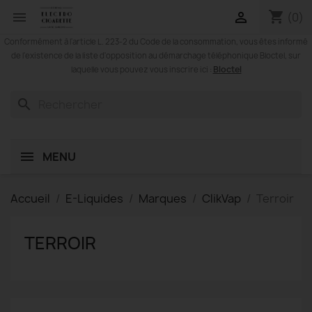
shopping_cart


(0)
Conformément à l'article L. 223-2 du Code de la consommation, vous êtes informé
de l'existence de la liste d'opposition au démarchage téléphonique Bloctel, sur
Bloctel
laquelle vous pouvez vous inscrire ici :
search
MENU
Accueil
E-Liquides
Marques
ClikVap
Terroir
TERROIR