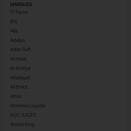
MARQUES
77 Flavor
814
A&L
Adalya
After Puff
Airmust
Al-Kimiya
Alfaliquid
All Starz
Altisc
Amnésia Liquide
AOC JUICES
Aroma King