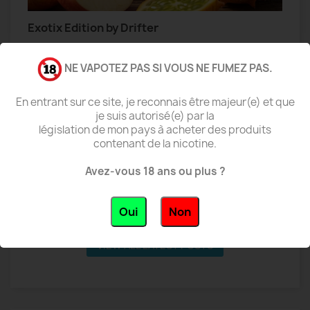
Exotix Edition by Drifter
N
Drifter Exotic Edition 100 ml : des e-liquides fruités,
N
NE VAPOTEZ PAS SI VOUS NE FUMEZ PAS.
frais et généreux La gamme Drifter Exotic Edition 100
f
s
ml mise...
s
En entrant sur ce site, je reconnais être majeur(e) et que
En savoir plus
E
je suis autorisé(e) par la
législation de mon pays à acheter des produits
contenant de la nicotine.
Avez-vous 18 ans ou plus ?
Oui
Non
VIEW ALL LATEST POSTS