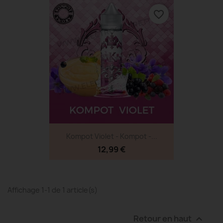
favorite_border
Kompot Violet - Kompot -...
12,99 €
Affichage 1-1 de 1 article(s)
Retour en haut
