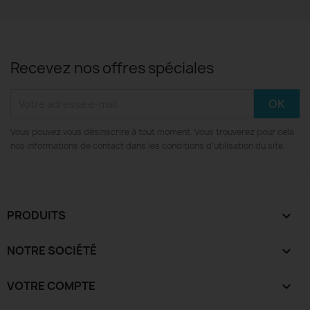
Recevez nos offres spéciales
Vous pouvez vous désinscrire à tout moment. Vous trouverez pour cela
nos informations de contact dans les conditions d'utilisation du site.
PRODUITS

NOTRE SOCIÉTÉ

VOTRE COMPTE
