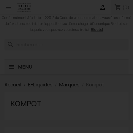
shopping_cart


(0)
Conformément à l'article L. 223-2 du Code de la consommation, vous êtes informé
de l'existence de la liste d'opposition au démarchage téléphonique Bloctel, sur
Bloctel
laquelle vous pouvez vous inscrire ici :
search
MENU
Accueil
E-Liquides
Marques
Kompot
KOMPOT