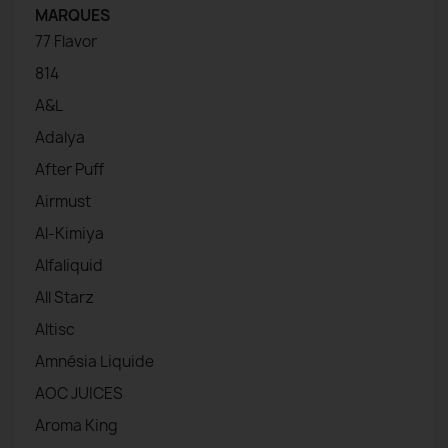
MARQUES
77 Flavor
814
A&L
Adalya
After Puff
Airmust
Al-Kimiya
Alfaliquid
All Starz
Altisc
Amnésia Liquide
AOC JUICES
Aroma King