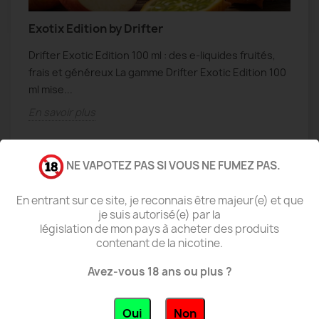
Exotix Edition by Drifter
N
Drifter Exotic Edition 100 ml : des e-liquides fruités,
N
frais et généreux La gamme Drifter Exotic Edition 100
f
s
ml mise...
s
En savoir plus
E
NE VAPOTEZ PAS SI VOUS NE FUMEZ PAS.
En entrant sur ce site, je reconnais être majeur(e) et que
je suis autorisé(e) par la
législation de mon pays à acheter des produits
contenant de la nicotine.
VIEW ALL LATEST POSTS
Avez-vous 18 ans ou plus ?
Oui
Non