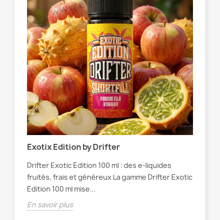
 et
Exotix Edition by Drifter
Ne
Drifter Exotic Edition 100 ml : des e-liquides
Neo
ics
fruités, frais et généreux La gamme Drifter Exotic
int
ôle
Edition 100 ml mise...
Neo
En savoir plus
En 