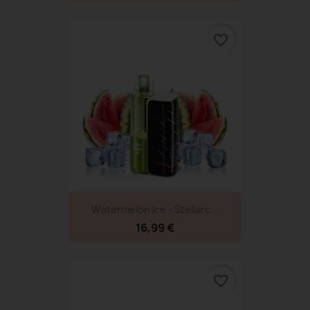
favorite_border
Watermelon Ice - Stellarc...
16,99 €
favorite_border