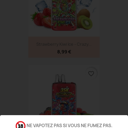
Strawberry Kiwi Ice - Crazy...
8,99 €
favorite_border
NE VAPOTEZ PAS SI VOUS NE FUMEZ PAS.