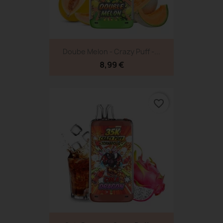
Doube Melon - Crazy Puff -...
8,99 €
favorite_border