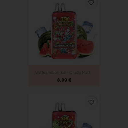
favorite_border
Watermelon Ice - Crazy Puff...
8,99 €
favorite_border