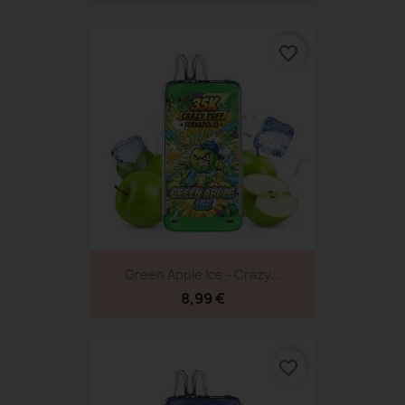
favorite_border
Green Apple Ice - Crazy...
8,99 €
favorite_border