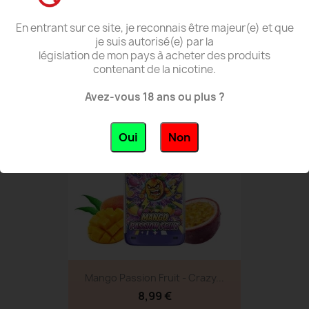
En entrant sur ce site, je reconnais être majeur(e) et que
Mixed Berry - Crazy Puff -...
je suis autorisé(e) par la
législation de mon pays à acheter des produits
8,99 €
contenant de la nicotine.
Avez-vous 18 ans ou plus ?
favorite_border
Oui
Non
Mango Passion Fruit - Crazy...
8,99 €