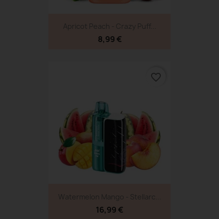
Apricot Peach - Crazy Puff...
8,99 €
favorite_border
Watermelon Mango - Stellarc...
16,99 €