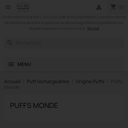
shopping_cart


(0)
Conformément à l'article L. 223-2 du Code de la consommation, vous êtes informé
de l'existence de la liste d'opposition au démarchage téléphonique Bloctel, sur
Bloctel
laquelle vous pouvez vous inscrire ici :
search
MENU
Accueil
Puff rechargeables
Origine Puffs
Puffs
Monde
PUFFS MONDE