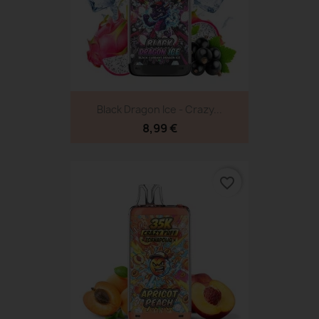
Black Dragon Ice - Crazy...
8,99 €
favorite_border