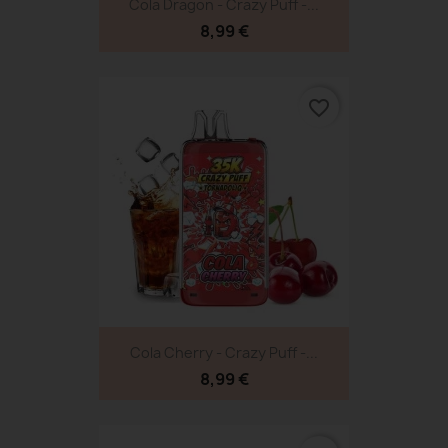
Cola Dragon - Crazy Puff -...
8,99 €
favorite_border
Cola Cherry - Crazy Puff -...
8,99 €