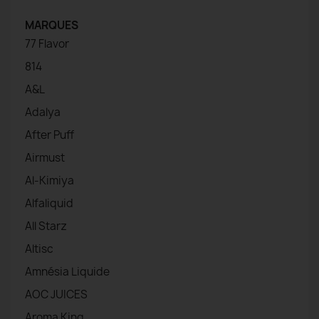
MARQUES
77 Flavor
814
A&L
Adalya
After Puff
Airmust
Al-Kimiya
Alfaliquid
All Starz
Altisc
Amnésia Liquide
AOC JUICES
Aroma King