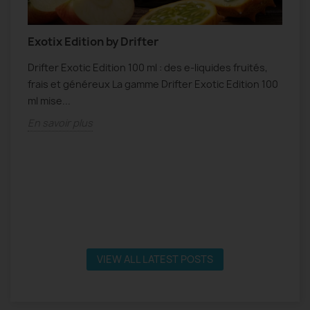
Exotix Edition by Drifter
N
Drifter Exotic Edition 100 ml : des e-liquides fruités,
N
frais et généreux La gamme Drifter Exotic Edition 100
f
s
ml mise...
s
En savoir plus
E
VIEW ALL LATEST POSTS