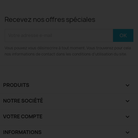
Recevez nos offres spéciales
Vous pouvez vous désinscrire à tout moment. Vous trouverez pour cela
nos informations de contact dans les conditions d'utilisation du site.
PRODUITS

NOTRE SOCIÉTÉ

VOTRE COMPTE

INFORMATIONS
keyboard_arrow_down