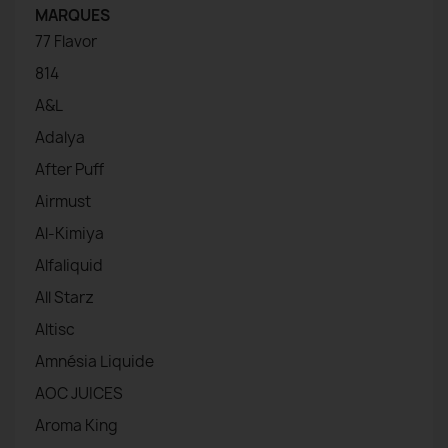
MARQUES
77 Flavor
814
A&L
Adalya
After Puff
Airmust
Al-Kimiya
Alfaliquid
All Starz
Altisc
Amnésia Liquide
AOC JUICES
Aroma King