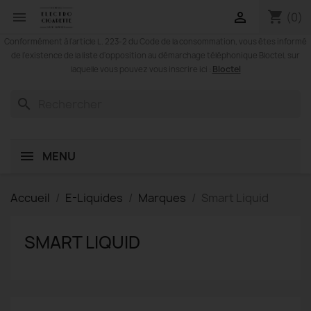
shopping_cart


(0)
Conformément à l'article L. 223-2 du Code de la consommation, vous êtes informé
de l'existence de la liste d'opposition au démarchage téléphonique Bloctel, sur
Bloctel
laquelle vous pouvez vous inscrire ici :
search
MENU
Accueil
E-Liquides
Marques
Smart Liquid
SMART LIQUID