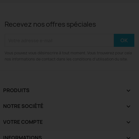
Recevez nos offres spéciales
Vous pouvez vous désinscrire à tout moment. Vous trouverez pour cela
nos informations de contact dans les conditions d'utilisation du site.
PRODUITS

NOTRE SOCIÉTÉ

VOTRE COMPTE

INFORMATIONS
keyboard_arrow_down