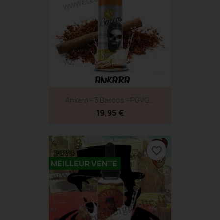
Ankara - 3 Baccos - PGVG...
19,95 €
favorite_border
MEILLEUR VENTE