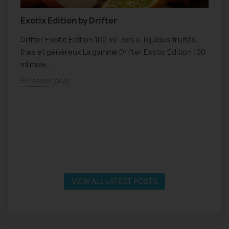
Exotix Edition by Drifter
N
Drifter Exotic Edition 100 ml : des e-liquides fruités,
N
frais et généreux La gamme Drifter Exotic Edition 100
f
s
ml mise...
s
En savoir plus
E
VIEW ALL LATEST POSTS