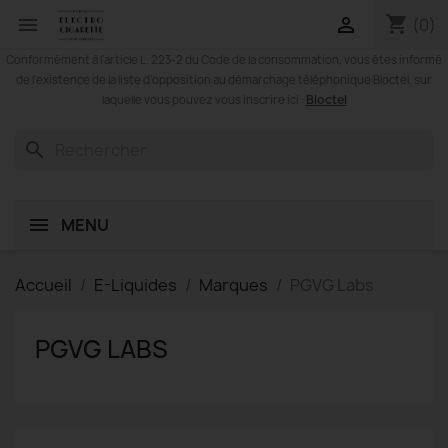
shopping_cart


(0)
Conformément à l'article L. 223-2 du Code de la consommation, vous êtes informé
de l'existence de la liste d'opposition au démarchage téléphonique Bloctel, sur
Bloctel
laquelle vous pouvez vous inscrire ici :
search
MENU
Accueil
E-Liquides
Marques
PGVG Labs
PGVG LABS