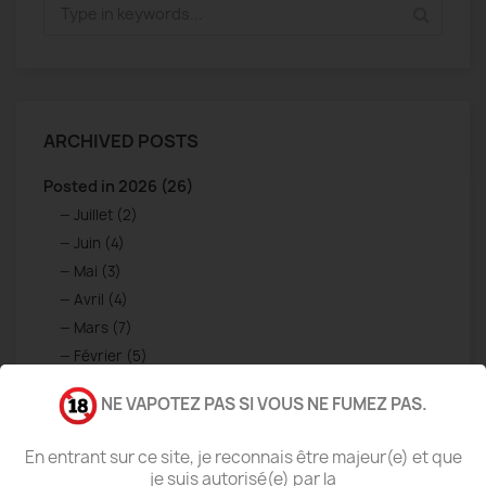
ARCHIVED POSTS
Posted in 2026 (26)
Juillet (2)
Juin (4)
Mai (3)
Avril (4)
Mars (7)
Février (5)
Janvier (1)
NE VAPOTEZ PAS SI VOUS NE FUMEZ PAS.
Posted in 2025 (86)
Décembre (15)
En entrant sur ce site, je reconnais être majeur(e) et que
Novembre (29)
je suis autorisé(e) par la