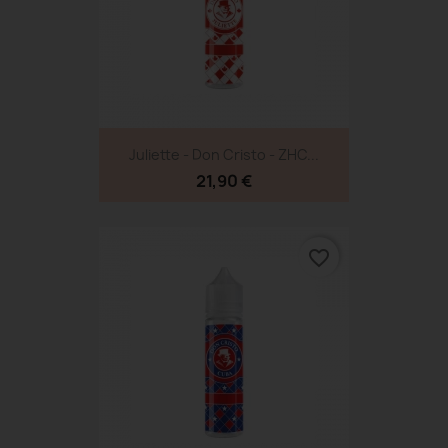
Juliette - Don Cristo - ZHC...
21,90 €
favorite_border