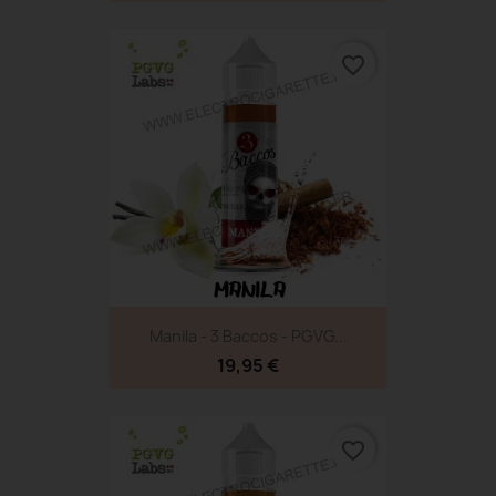
favorite_border
Manila - 3 Baccos - PGVG...
19,95 €
favorite_border