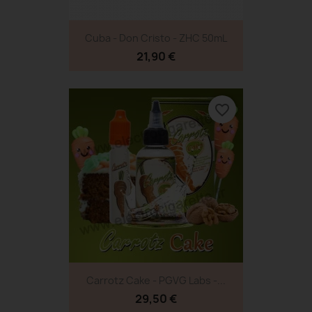
Cuba - Don Cristo - ZHC 50mL
21,90 €
favorite_border
Carrotz Cake - PGVG Labs -...
29,50 €