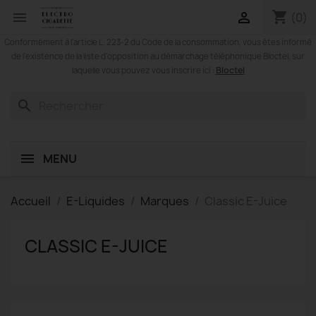
shopping_cart


(0)
Conformément à l'article L. 223-2 du Code de la consommation, vous êtes informé
de l'existence de la liste d'opposition au démarchage téléphonique Bloctel, sur
Bloctel
laquelle vous pouvez vous inscrire ici :
search
MENU
Accueil
E-Liquides
Marques
Classic E-Juice
CLASSIC E-JUICE