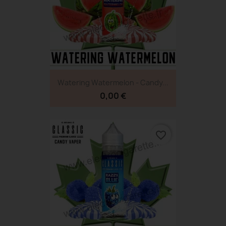
Watering Watermelon - Candy...
0,00 €
favorite_border