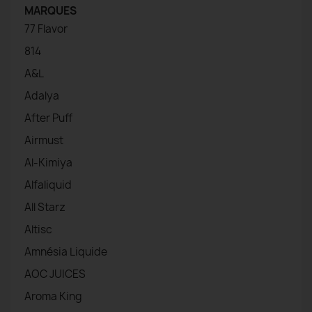
MARQUES
77 Flavor
814
A&L
Adalya
After Puff
Airmust
Al-Kimiya
Alfaliquid
All Starz
Altisc
Amnésia Liquide
AOC JUICES
Aroma King