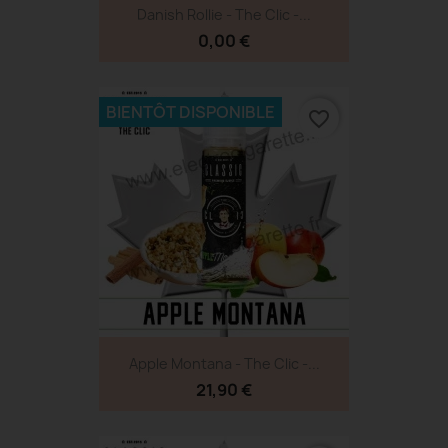
Danish Rollie - The Clic -...
0,00 €
BIENTÔT DISPONIBLE
favorite_border
Apple Montana - The Clic -...
21,90 €