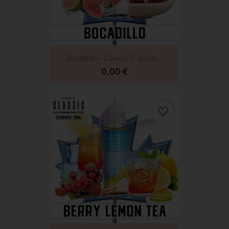
Bocadillo - Classic E-Juice...
0,00 €
favorite_border