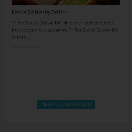
Exotix Edition by Drifter
N
Drifter Exotic Edition 100 ml : des e-liquides fruités,
N
frais et généreux La gamme Drifter Exotic Edition 100
f
s
ml mise...
s
En savoir plus
E
VIEW ALL LATEST POSTS