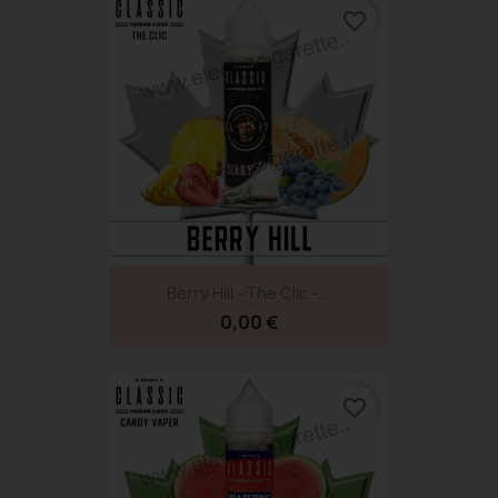
favorite_border
Berry Hill - The Clic -...
0,00 €
favorite_border