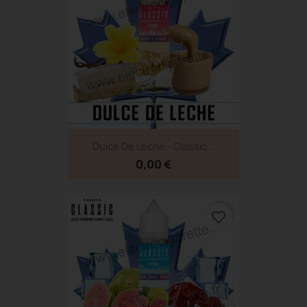
Dulce De Leche - Classic...
0,00 €
favorite_border