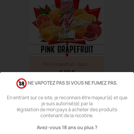
Pink Grapefruit - Sour...
0,00 €
NE VAPOTEZ PAS SI VOUS NE FUMEZ PAS.
favorite_border
En entrant sur ce site, je reconnais être majeur(e) et que
je suis autorisé(e) par la
législation de mon pays à acheter des produits
contenant de la nicotine.
Avez-vous 18 ans ou plus ?