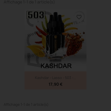
Affichage 1-1 de 1 article(s)
favorite_border
Kashdar - Lasso - 503 -...
17,90 €
Affichage 1-1 de 1 article(s)