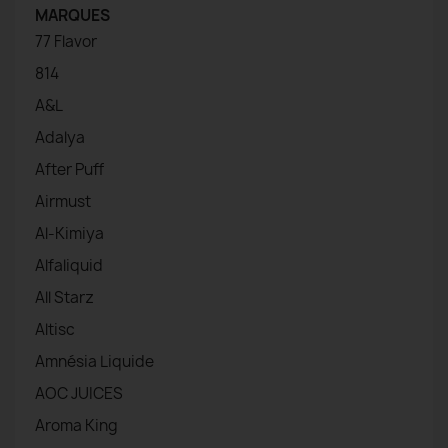
MARQUES
77 Flavor
814
A&L
Adalya
After Puff
Airmust
Al-Kimiya
Alfaliquid
All Starz
Altisc
Amnésia Liquide
AOC JUICES
Aroma King