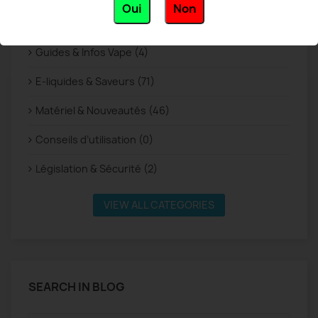
Oui
Non
BLOG CATEGORIES
Guides & Infos Vape (4)
E-liquides & Saveurs (71)
Matériel & Nouveautés (46)
Conseils d’utilisation (0)
Législation & Sécurité (2)
VIEW ALL CATEGORIES
SEARCH IN BLOG