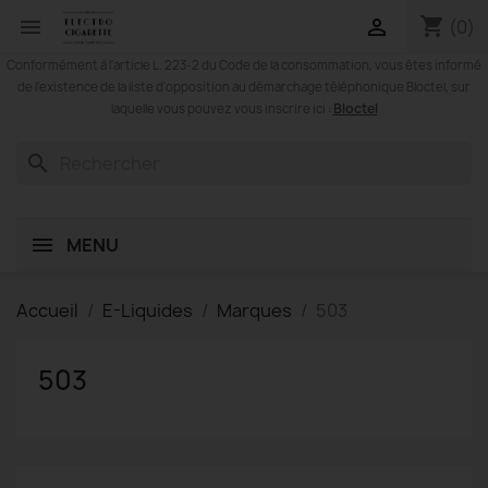
shopping_cart


(0)
Conformément à l'article L. 223-2 du Code de la consommation, vous êtes informé
de l'existence de la liste d'opposition au démarchage téléphonique Bloctel, sur
Bloctel
laquelle vous pouvez vous inscrire ici :
search
MENU
Accueil
E-Liquides
Marques
503
503