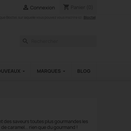
shopping_cart

Panier
(0)
Connexion
Bloctel
 Bloctel, sur laquelle vous pouvez vous inscrire ici :
search
OUVEAUX
MARQUES
BLOG
ant des saveurs toutes plus gourmandes les
, de caramel... rien que du gourmand !