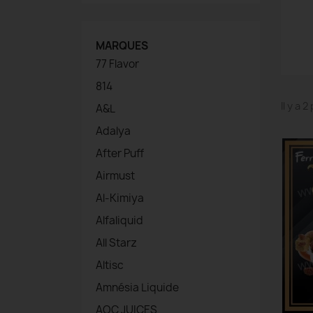
MARQUES
77 Flavor
814
Il y a 
A&L
Adalya
After Puff
Airmust
Al-Kimiya
Alfaliquid
All Starz
Altisc
Amnésia Liquide
AOC JUICES