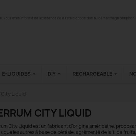
 vous êtes informé de l'existence de la liste d'opposition au démarchage téléphonique
E-LIQUIDES
DIY
RECHARGEABLE
N
City Liquid
ERRUM CITY LIQUID
rum City Liquid est un fabricant d'origine américaine, propos
s que les autres à base de céréale, agrémenté de lait, de fruits