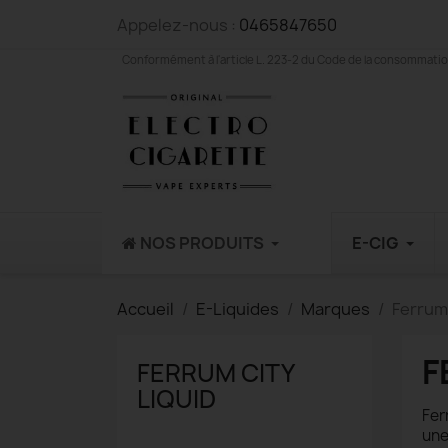
Appelez-nous :
0465847650
Conformément à l'article L. 223-2 du Code de la consommation,
NOS PRODUITS
E-CIG
Accueil
E-Liquides
Marques
Ferrum 
F
FERRUM CITY
LIQUID
Fer
une