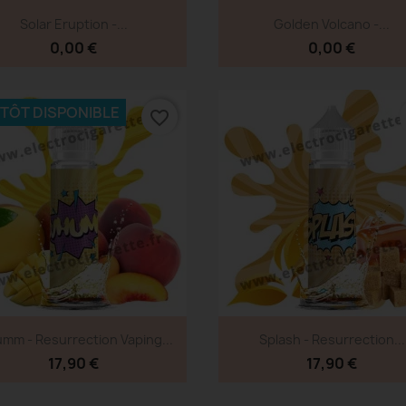
Aperçu rapide
Aperçu rapide


Solar Eruption -...
Golden Volcano -...
0,00 €
0,00 €
NTÔT DISPONIBLE
favorite_border
Aperçu rapide
Aperçu rapide


mm - Resurrection Vaping...
Splash - Resurrection...
17,90 €
17,90 €