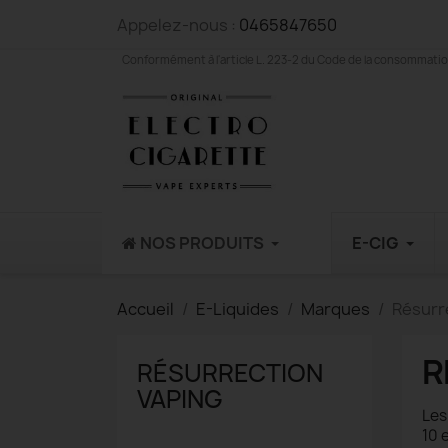
Appelez-nous :
0465847650
Conformément à l'article L. 223-2 du Code de la consommation,
NOS PRODUITS
E-CIG
Accueil
E-Liquides
Marques
Résurr
R
RÉSURRECTION
VAPING
Les
10 