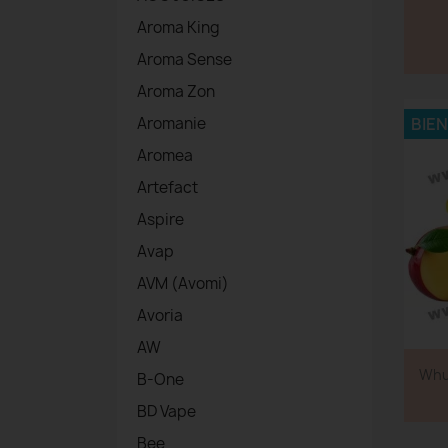
Aroma King
Aroma Sense
Aroma Zon
BIE
Aromanie
Aromea
Artefact
Aspire
Avap
AVM (Avomi)
Avoria
AW
Whu
B-One
BD Vape
Bee