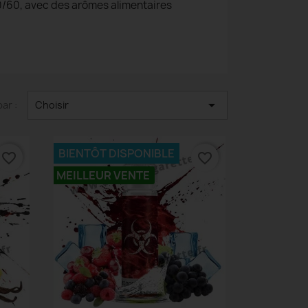
0/60, avec des arômes alimentaires

par :
Choisir
BIENTÔT DISPONIBLE
favorite_border
favorite_border
MEILLEUR VENTE