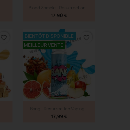
Aperçu rapide

Blood Zombie - Resurrection...
17,90 €
BIENTÔT DISPONIBLE
favorite_border
favorite_border
MEILLEUR VENTE
Aperçu rapide

Bang - Resurrection Vaping...
17,99 €