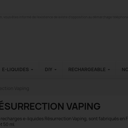
 vous êtes informé de l'existence de la liste d'opposition au démarchage téléphonique
E-LIQUIDES
DIY
RECHARGEABLE
N
ection Vaping
ÉSURRECTION VAPING
 recharges e-liquides Résurrection Vaping, sont fabriqués en 
et 50 ml.