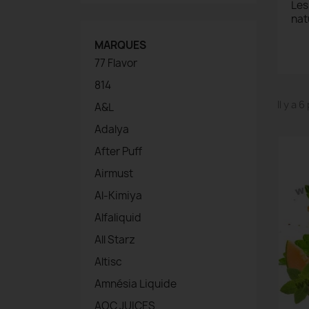
Les
natu
MARQUES
77 Flavor
814
Il y a 
A&L
Adalya
After Puff
Airmust
Al-Kimiya
Alfaliquid
All Starz
Altisc
Amnésia Liquide
AOC JUICES