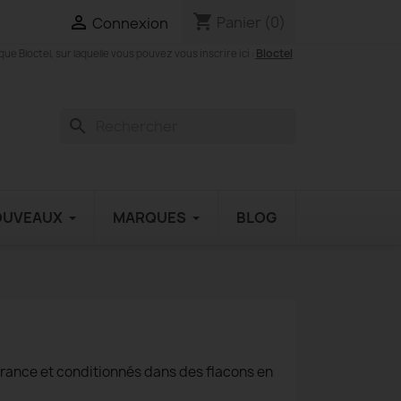
shopping_cart

Panier
(0)
Connexion
Bloctel
 Bloctel, sur laquelle vous pouvez vous inscrire ici :
search
OUVEAUX
MARQUES
BLOG
France et conditionnés dans des flacons en