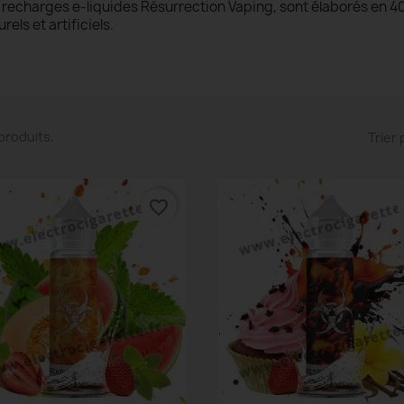
 recharges e-liquides Résurrection Vaping, sont élaborés en 4
rels et artificiels.
6 produits.
Trier 
favorite_border