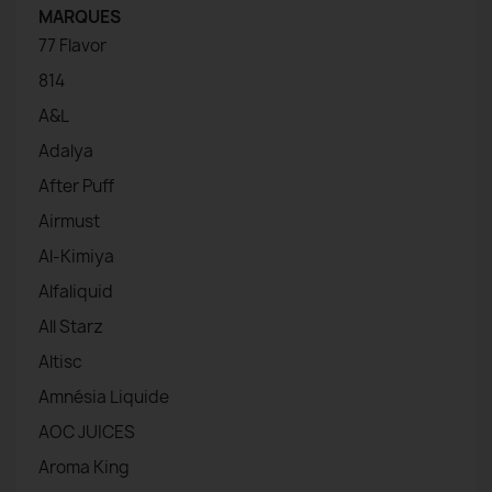
MARQUES
77 Flavor
814
A&L
Adalya
After Puff
Airmust
Al-Kimiya
Alfaliquid
All Starz
Altisc
Amnésia Liquide
AOC JUICES
Aroma King