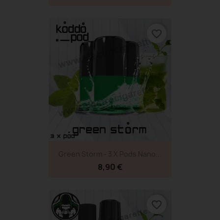
favorite_border
Green Storm - 3 X Pods Nano...
8,90 €
favorite_border