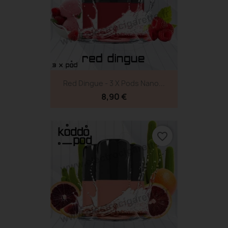
Red Dingue - 3 X Pods Nano...
8,90 €
favorite_border