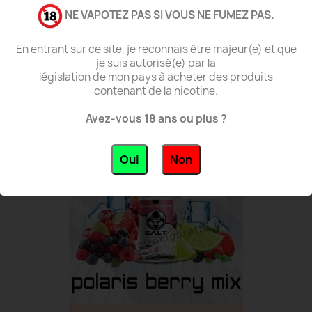
NE VAPOTEZ PAS SI VOUS NE FUMEZ PAS.
En entrant sur ce site, je reconnais être majeur(e) et que
je suis autorisé(e) par la
législation de mon pays à acheter des produits
Vanille De Tahiti - Salt...
contenant de la nicotine.
3,90 €
Avez-vous 18 ans ou plus ?
favorite_border
Oui
Non