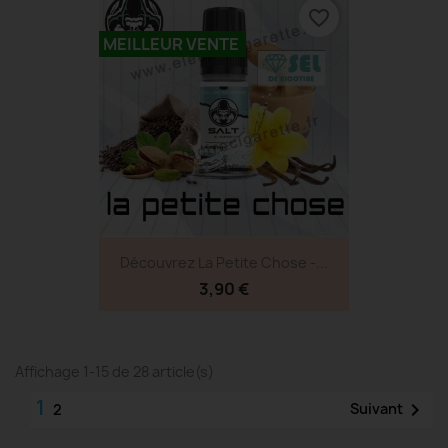
favorite_border
MEILLEUR VENTE
Découvrez La Petite Chose -...
3,90 €
Affichage 1-15 de 28 article(s)
1

Suivant
2