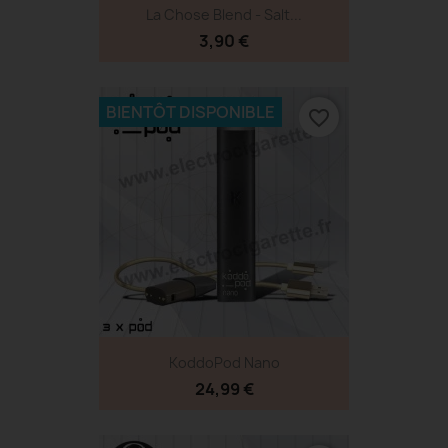
La Chose Blend - Salt...
3,90 €
BIENTÔT DISPONIBLE
favorite_border
KoddoPod Nano
24,99 €