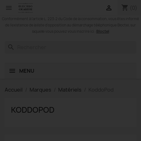
shopping_cart


(0)
Conformément à l'article L. 223-2 du Code de la consommation, vous êtes informé
de l'existence de la liste d'opposition au démarchage téléphonique Bloctel, sur
Bloctel
laquelle vous pouvez vous inscrire ici :
search
MENU
Accueil
Marques
Matériels
KoddoPod
KODDOPOD