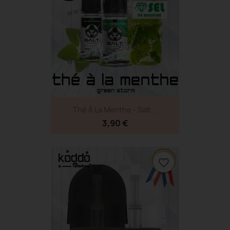
Thé À La Menthe - Salt...
3,90 €
favorite_border