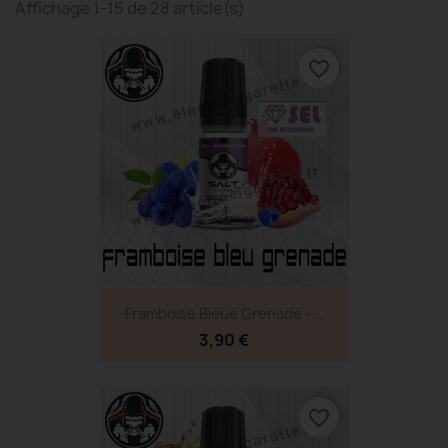
Affichage 1-15 de 28 article(s)
favorite_border
Framboise Bleue Grenade -...
3,90 €
favorite_border