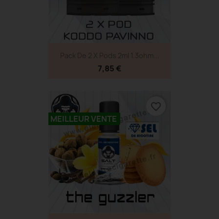
Pack De 2 X Pods 2ml 1.3ohm...
7,85 €
favorite_border
MEILLEUR VENTE