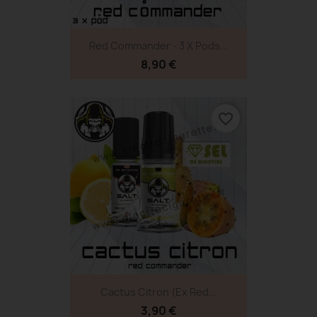
Red Commander - 3 X Pods...
8,90 €
favorite_border
Cactus Citron (ex Red...
3,90 €