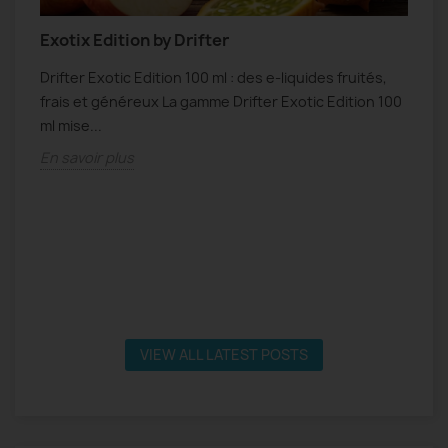
Exotix Edition by Drifter
N
Drifter Exotic Edition 100 ml : des e-liquides fruités,
N
frais et généreux La gamme Drifter Exotic Edition 100
f
s
ml mise...
s
En savoir plus
E
VIEW ALL LATEST POSTS