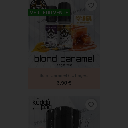
favorite_border
MEILLEUR VENTE
Blond Caramel (ex Eagle...
3,90 €
favorite_border