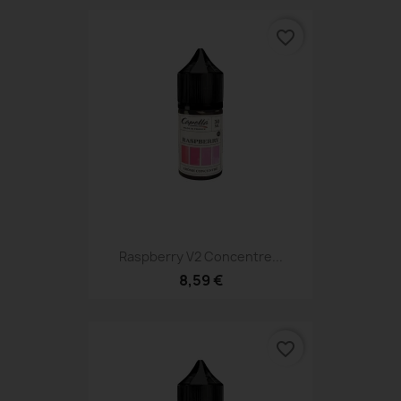
favorite_border
Raspberry V2 Concentre...
8,59 €
favorite_border