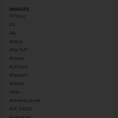
MARQUES
77 Flavor
814
A&L
Adalya
After Puff
Airmust
Al-Kimiya
Alfaliquid
All Starz
Altisc
Amnésia Liquide
AOC JUICES
Aroma King