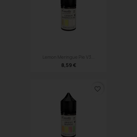
Lemon Meringue Pie V3...
8,59 €
favorite_border