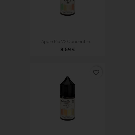
Apple Pie V2 Concentre...
8,59 €
favorite_border