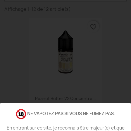
Affichage 1-12 de 12 article(s)
favorite_border
Peanut Butter V2 Concentre...
8,59 €
NE VAPOTEZ PAS SI VOUS NE FUMEZ PAS.
En entrant sur ce site, je reconnais être majeur(e) et que
favorite_border