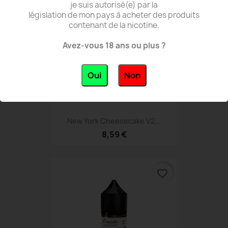
je suis autorisé(e) par la
législation de mon pays à acheter des produits
contenant de la nicotine.
Avez-vous 18 ans ou plus ?
Oui
Non
New York Cheesecake V2...
8,59 €
favorite_border