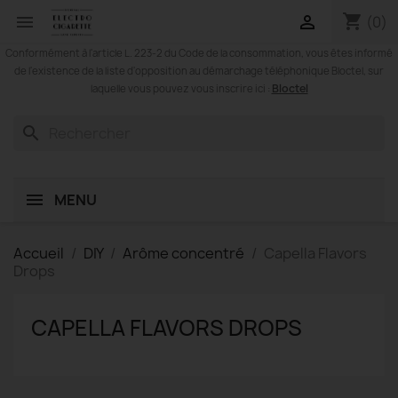
shopping_cart


(0)
Conformément à l'article L. 223-2 du Code de la consommation, vous êtes informé
de l'existence de la liste d'opposition au démarchage téléphonique Bloctel, sur
Bloctel
laquelle vous pouvez vous inscrire ici :
search
MENU
Accueil
DIY
Arôme concentré
Capella Flavors
Drops
CAPELLA FLAVORS DROPS