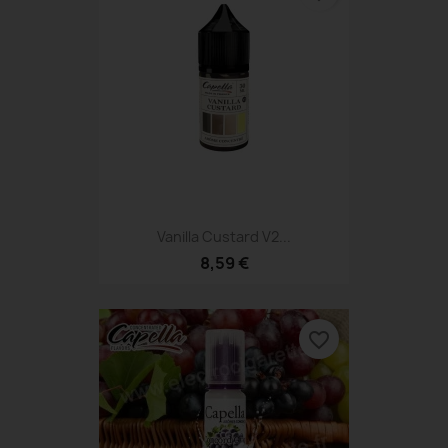
Vanilla Custard V2...
8,59 €
favorite_border