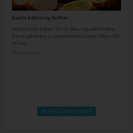
Exotix Edition by Drifter
N
Drifter Exotic Edition 100 ml : des e-liquides fruités,
N
frais et généreux La gamme Drifter Exotic Edition 100
f
s
ml mise...
s
En savoir plus
E
VIEW ALL LATEST POSTS