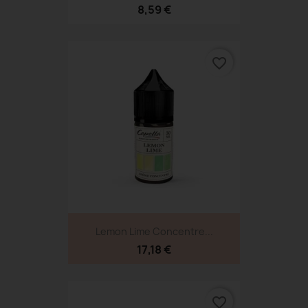
8,59 €
favorite_border
Lemon Lime Concentre...
17,18 €
favorite_border