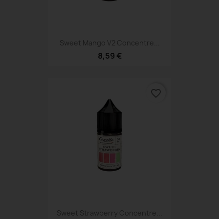
Sweet Mango V2 Concentre...
8,59 €
favorite_border
Sweet Strawberry Concentre...