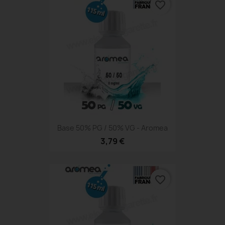
favorite_border
Base 50% PG / 50% VG - Aromea
3,79 €
favorite_border