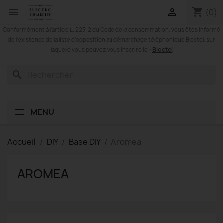
shopping_cart


(0)
Conformément à l'article L. 223-2 du Code de la consommation, vous êtes informé
de l'existence de la liste d'opposition au démarchage téléphonique Bloctel, sur
Bloctel
laquelle vous pouvez vous inscrire ici :
search
MENU
Accueil
DIY
Base DIY
Aromea
AROMEA