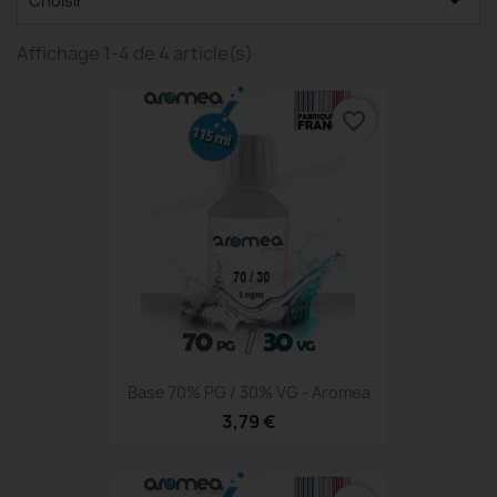

Choisir
Affichage 1-4 de 4 article(s)
favorite_border
Base 70% PG / 30% VG - Aromea
3,79 €