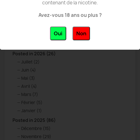
contenant de la nicotine.
Avez-vous 18 ans ou plus ?
Oui
Non
ARCHIVED POSTS
Posted in 2026 (26)
Juillet (2)
Juin (4)
Mai (3)
Avril (4)
Mars (7)
Février (5)
Janvier (1)
Posted in 2025 (86)
Décembre (15)
Novembre (29)