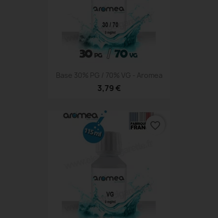
Base 30% PG / 70% VG - Aromea
3,79 €
favorite_border