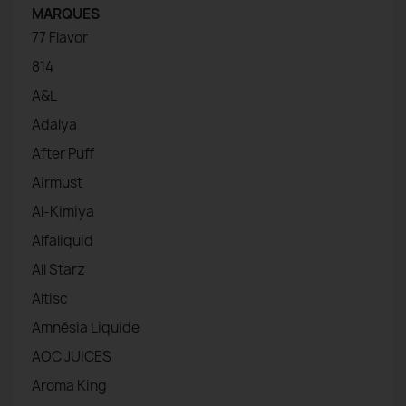
MARQUES
77 Flavor
814
A&L
Adalya
After Puff
Airmust
Al-Kimiya
Alfaliquid
All Starz
Altisc
Amnésia Liquide
AOC JUICES
Aroma King