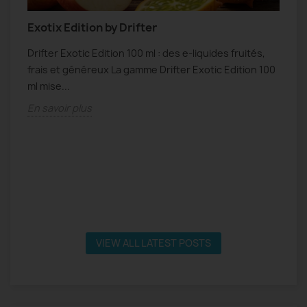
Exotix Edition by Drifter
N
Drifter Exotic Edition 100 ml : des e-liquides fruités,
N
frais et généreux La gamme Drifter Exotic Edition 100
f
s
ml mise...
s
En savoir plus
E
VIEW ALL LATEST POSTS