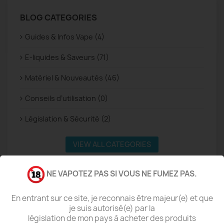
BLOG CATEGORIES
Guides & Infos Vape (4)
E-liquides & Saveurs (71)
Matériel & Nouveautés (46)
Conseils d’utilisation (0)
Législation & Sécurité (2)
VIEW ALL CATEGORIES
NE VAPOTEZ PAS SI VOUS NE FUMEZ PAS.
En entrant sur ce site, je reconnais être majeur(e) et que
SEARCH IN BLOG
je suis autorisé(e) par la
législation de mon pays à acheter des produits