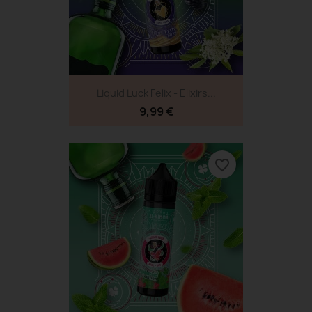
Liquid Luck Felix - Elixirs...
9,99 €
favorite_border