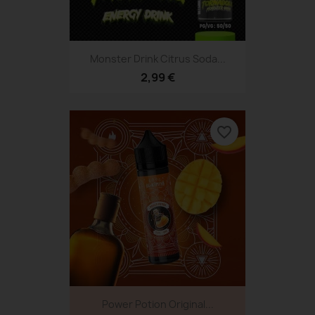
Monster Drink Citrus Soda...
2,99 €
favorite_border
Power Potion Original...