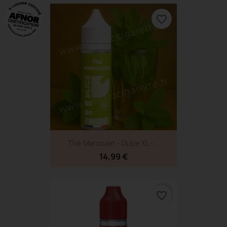
favorite_border
Thé Marocain - DLice XL -...
14,99 €
favorite_border