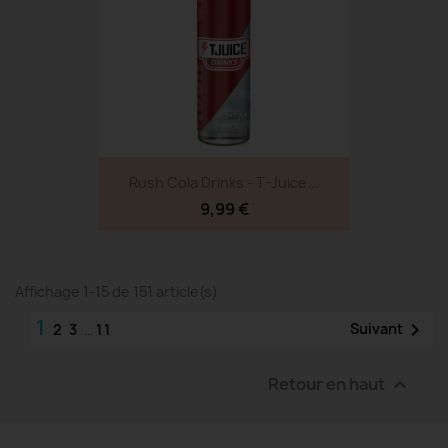
Rush Cola Drinks - T-Juice...
9,99 €
Affichage 1-15 de 151 article(s)
1

Suivant
2
3
…
11
Retour en haut
