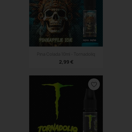
Pina Colada 10ml - Tornadoliq
2,99 €
favorite_border