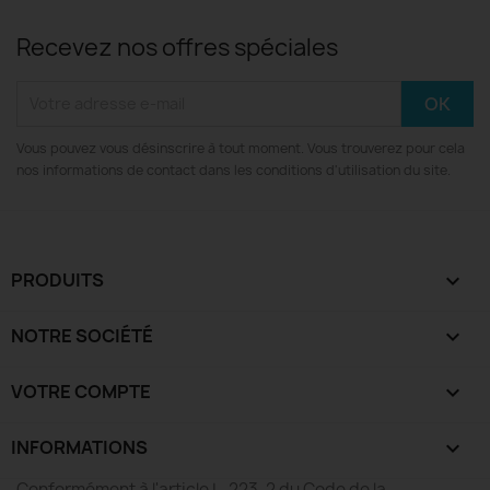
Recevez nos offres spéciales
Vous pouvez vous désinscrire à tout moment. Vous trouverez pour cela
nos informations de contact dans les conditions d'utilisation du site.
PRODUITS

NOTRE SOCIÉTÉ

VOTRE COMPTE

INFORMATIONS
keyboard_arrow_down
Conformément à l'article L. 223-2 du Code de la