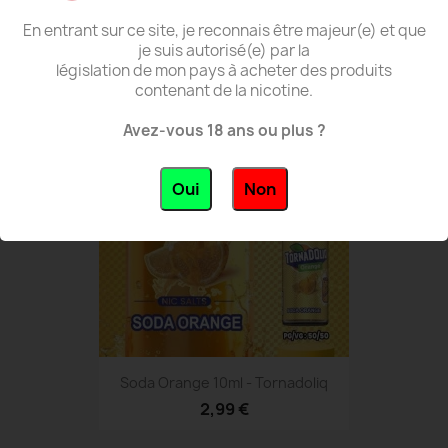
En entrant sur ce site, je reconnais être majeur(e) et que
Framboise Sauvage - Thé Ouf...
je suis autorisé(e) par la
12,99 €
législation de mon pays à acheter des produits
contenant de la nicotine.
Avez-vous 18 ans ou plus ?
favorite_border
Oui
Non
Soda Orange 10ml - Tornadoliq
2,99 €