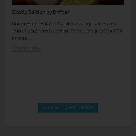
Exotix Edition by Drifter
N
Drifter Exotic Edition 100 ml : des e-liquides fruités,
N
frais et généreux La gamme Drifter Exotic Edition 100
f
s
ml mise...
s
En savoir plus
E
VIEW ALL LATEST POSTS