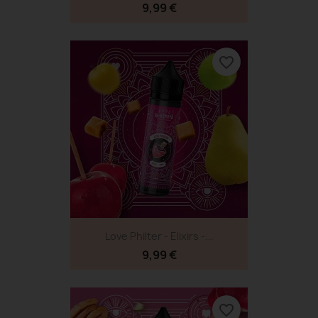
9,99 €
favorite_border
Love Philter - Elixirs -...
9,99 €
favorite_border