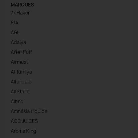
MARQUES
77 Flavor
814
A&L
Adalya
After Puff
Airmust
Al-Kimiya
Alfaliquid
All Starz
Altisc
Amnésia Liquide
AOC JUICES
Aroma King