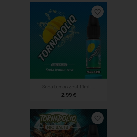
favorite_border
Soda Lemon Zest 10ml -...
2,99 €
favorite_border