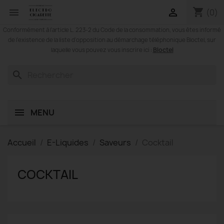
shopping_cart


(0)
Conformément à l'article L. 223-2 du Code de la consommation, vous êtes informé
de l'existence de la liste d'opposition au démarchage téléphonique Bloctel, sur
Bloctel
laquelle vous pouvez vous inscrire ici :
search
MENU
Accueil
E-Liquides
Saveurs
Cocktail
COCKTAIL