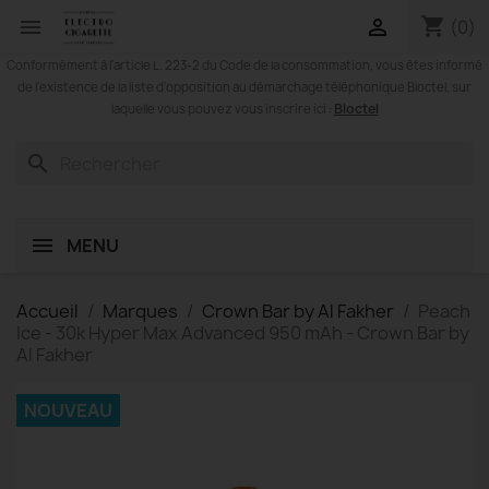
shopping_cart


(0)
Conformément à l'article L. 223-2 du Code de la consommation, vous êtes informé
de l'existence de la liste d'opposition au démarchage téléphonique Bloctel, sur
Bloctel
laquelle vous pouvez vous inscrire ici :
search
MENU
Accueil
Marques
Crown Bar by Al Fakher
Peach
Ice - 30k Hyper Max Advanced 950 mAh - Crown Bar by
Al Fakher
NOUVEAU