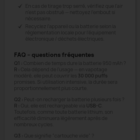
En cas de tirage trop serré, vérifiez que l’air
n’est pas obstrué — nettoyez l’embout si
nécessaire.
Recyclez l’appareil ou la batterie selon la
réglementation locale pour l’équipement
électronique / déchets électriques.
FAQ – questions fréquentes
Q1 :
Combien de temps dure la batterie 950 mAh ?
R :
Cela dépend de l’usage — en vapotage
modéré, elle peut couvrir les
30 000 puffs
promises. Si utilisation intensive, la durée sera
proportionnellement plus courte.
Q2 :
Peut-on recharger la batterie plusieurs fois ?
R :
Oui, elle est rechargeable via
USB-C
.
Toutefois, comme toute batterie lithium, son
efficacité diminuera légèrement après de
nombreux cycles.
Q3 :
Que signifie “cartouche vide” ?