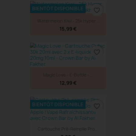
BIENTÔT DISPONIBLE
favorite_border
Watermelon Kiwi - 25k Hyper...
15,99 €
favorite_border
Magic Love - E-Bottle -...
12,99 €
BIENTÔT DISPONIBLE
favorite_border
Cartouche Pré-Remplie Pro...