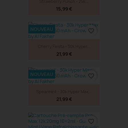
Strawberry Punch - 25k...
15,99 €
NOUVEAU
favorite_border
Cherry Fiesta - 30k Hyper...
21,99 €
NOUVEAU
favorite_border
Spearmint - 30k Hyper Max...
21,99 €
favorite_border