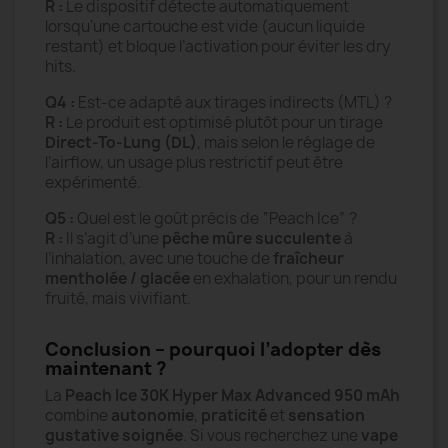
R :
Le dispositif détecte automatiquement
lorsqu’une cartouche est vide (aucun liquide
restant) et bloque l’activation pour éviter les dry
hits.
Q4 :
Est-ce adapté aux tirages indirects (MTL) ?
R :
Le produit est optimisé plutôt pour un tirage
Direct-To-Lung (DL)
, mais selon le réglage de
l’airflow, un usage plus restrictif peut être
expérimenté.
Q5 :
Quel est le goût précis de “Peach Ice” ?
R :
Il s’agit d’une
pêche mûre succulente
à
l’inhalation, avec une touche de
fraîcheur
mentholée / glacée
en exhalation, pour un rendu
fruité, mais vivifiant.
Conclusion – pourquoi l’adopter dès
maintenant ?
La
Peach Ice 30K Hyper Max Advanced 950 mAh
combine
autonomie
,
praticité
et
sensation
gustative soignée
. Si vous recherchez une
vape