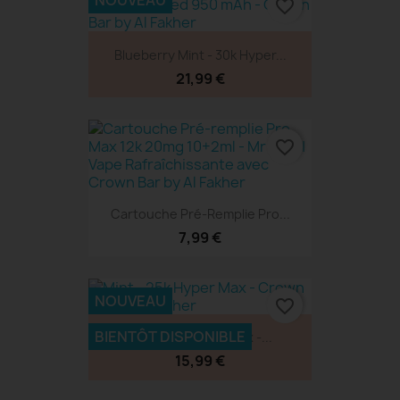
NOUVEAU
favorite_border
Blueberry Mint - 30k Hyper...
21,99 €
favorite_border
Cartouche Pré-Remplie Pro...
7,99 €
NOUVEAU
favorite_border
BIENTÔT DISPONIBLE
Mint - 25k Hyper Max -...
15,99 €