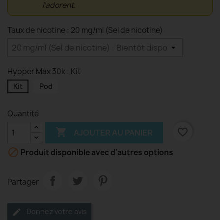
l'adorent.
Taux de nicotine : 20 mg/ml (Sel de nicotine)
Hypper Max 30k : Kit
Kit
Pod
Quantité

favorite_border
AJOUTER AU PANIER

Produit disponible avec d'autres options
Partager
Donnez votre avis