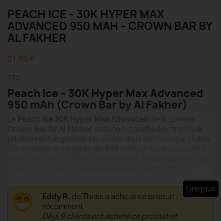
PEACH ICE - 30K HYPER MAX
ADVANCED 950 MAH - CROWN BAR BY
AL FAKHER
21,99 €
TTC
Peach Ice – 30K Hyper Max Advanced
950 mAh (Crown Bar by Al Fakher)
Le
Peach Ice 30K Hyper Max Advanced
de la gamme
Crown Bar by Al Fakher
est une cigarette électronique
jetable rechargeable
à la pointe de la technologie. Dotée
d’une
batterie intégrée de 950 mAh
et d’une capacité e-
liquide de 2 ml + 2 × 10 ml (soit environ
30 000 puffs
), elle
propose une saveur
pêche sucrée
rehaussée d’une
touche
glacée rafraîchissante
. Elle s’active à l’aspiration,
sans réglage complexe. Parfaite pour les amateurs de
Lire plus
Eddy R.
de Thiais a acheté ce produit
fruités frais, en quête d’un appareil élégant, autonome et
récemment
simple d’usage.
Déjà 9 clients ont acheté ce produit et