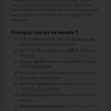
fruitées ou en recherche d’un produit “plug &
play”, ce modèle vise les vapoteurs de niveau
intermédiaire à confirmé, ainsi que ceux qui n’ont
pas envie de s’encombrer de recharges et de
réglages.
Pourquoi choisir ce modèle ?
Autonomie extrême : jusqu’à
30 000 puffs
selon les promoteurs du produit.
Batterie rechargeable via
USB-C
(950 mAh
intégré).
Saveur
pêche / ice
bien équilibrée : fruitée
et rafraîchissante.
Activation automatique à l’aspiration — pas
de bouton à manipuler.
Airflow réglable
pour adapter la sensation
de tirage (DL possible).
LED d’indication
de niveau de batterie / e-
liquide.
Détection automatique
de cartouche vide.