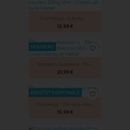
Cool Mango - E-Bottle -...
12,99 €
NOUVEAU
favorite_border
Blueberry Raspberry - 30k...
21,99 €
BIENTÔT DISPONIBLE
favorite_border
Cool Mango - 25k Hyper Max...
15,99 €