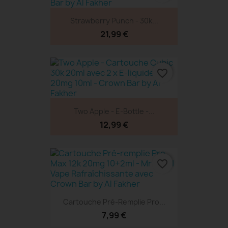
Strawberry Punch - 30k...
21,99 €
favorite_border
Two Apple - E-Bottle -...
12,99 €
favorite_border
Cartouche Pré-Remplie Pro...
7,99 €