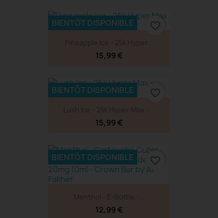
BIENTÔT DISPONIBLE
favorite_border
Pineapple Ice - 25k Hyper...
15,99 €
BIENTÔT DISPONIBLE
favorite_border
Lush Ice - 25k Hyper Max -...
15,99 €
BIENTÔT DISPONIBLE
favorite_border
Menthol - E-Bottle -...
12,99 €