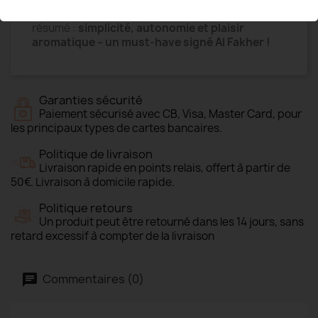
le compagnon idéal de vos pauses vape. En
résumé :
simplicité, autonomie et plaisir
aromatique – un must-have signé Al Fakher !
Garanties sécurité
Paiement sécurisé avec CB, Visa, Master Card, pour
les principaux types de cartes bancaires.
Politique de livraison
Livraison rapide en points relais, offert à partir de
50€. Livraison à domicile rapide.
Politique retours
Un produit peut être retourné dans les 14 jours, sans
retard excessif à compter de la livraison
Commentaires (0)