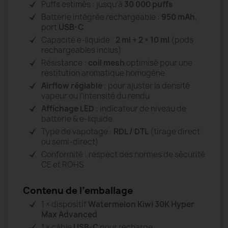
Puffs estimés : jusqu’à
30 000 puffs
Batterie intégrée rechargeable :
950 mAh
,
port
USB-C
Capacité e-liquide :
2 ml + 2 × 10 ml
(pods
rechargeables inclus)
Résistance :
coil mesh
optimisé pour une
restitution aromatique homogène
Airflow réglable
: pour ajuster la densité
vapeur ou l’intensité du rendu
Affichage LED
: indicateur de niveau de
batterie & e-liquide
Type de vapotage :
RDL / DTL
(tirage direct
ou semi-direct)
Conformité : respect des normes de sécurité
CE et ROHS
Contenu de l’emballage
1 × dispositif
Watermelon Kiwi 30K Hyper
Max Advanced
1 × câble
USB-C
pour recharge