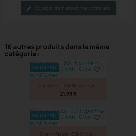
Soyez le premier à donner votre avis
16 autres produits dans la même
catégorie :
NOUVEAU
favorite_border
Spearmint - 30k Hyper Max...
21,99 €
NOUVEAU
favorite_border
Cherry Fiesta - 30k Hyper...