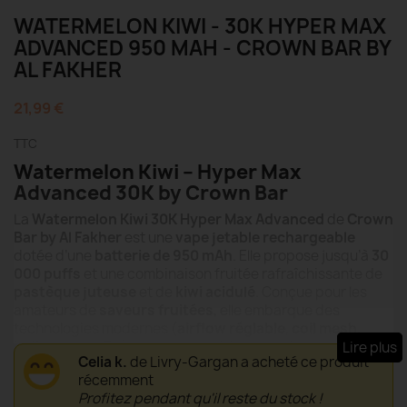
WATERMELON KIWI - 30K HYPER MAX
ADVANCED 950 MAH - CROWN BAR BY
AL FAKHER
21,99 €
TTC
Watermelon Kiwi – Hyper Max
Advanced 30K by Crown Bar
La
Watermelon Kiwi 30K Hyper Max Advanced
de
Crown
Bar by Al Fakher
est une
vape jetable rechargeable
dotée d’une
batterie de 950 mAh
. Elle propose jusqu’à
30
000 puffs
et une combinaison fruitée rafraîchissante de
pastèque juteuse
et de
kiwi acidulé
. Conçue pour les
amateurs de
saveurs fruitées
, elle embarque des
technologies modernes (
airflow réglable
,
coil mesh
,
indicateurs LED
) pour une expérience stable et agréable.
Lire plus
Celia k.
de Livry-Gargan a acheté ce produit
Idéale pour ceux qui recherchent puissance, simplicité et
récemment
longévité.
Profitez pendant qu'il reste du stock !