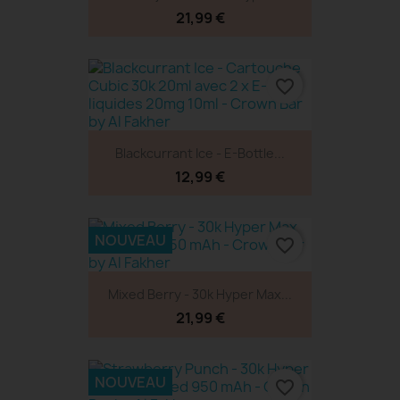
21,99 €
favorite_border
Blackcurrant Ice - E-Bottle...
12,99 €
NOUVEAU
favorite_border
Mixed Berry - 30k Hyper Max...
21,99 €
NOUVEAU
favorite_border