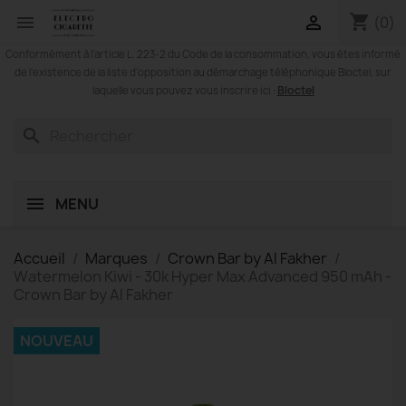
shopping_cart


(0)
Conformément à l'article L. 223-2 du Code de la consommation, vous êtes informé
de l'existence de la liste d'opposition au démarchage téléphonique Bloctel, sur
Bloctel
laquelle vous pouvez vous inscrire ici :
search
MENU
Accueil
Marques
Crown Bar by Al Fakher
Watermelon Kiwi - 30k Hyper Max Advanced 950 mAh -
Crown Bar by Al Fakher
NOUVEAU