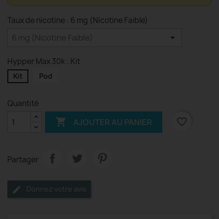
Taux de nicotine : 6 mg (Nicotine Faible)
Hypper Max 30k : Kit
Kit
Pod
Quantité

favorite_border
AJOUTER AU PANIER
Partager
Donnez votre avis