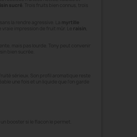
isin sucré
. Trois fruits bien connus, trois
 sans la rendre agressive. La
myrtille
 vraie impression de fruit mûr. Le
raisin
,
sente, mais pas lourde. Tony peut convenir
isin bien sucrée.
uité sérieux. Son profil aromatique reste
éable une fois et un liquide que l'on garde
n booster si le flacon le permet.