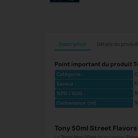
Description
Détails du produi
Point important du produit To
Catégorie :
C
F
Saveur :
5
%PG / %VG :
5
Contenance (ml)
Tony 50ml Street Flavors 
Le
Tony 0mg 50ml
de la gamme
Stree