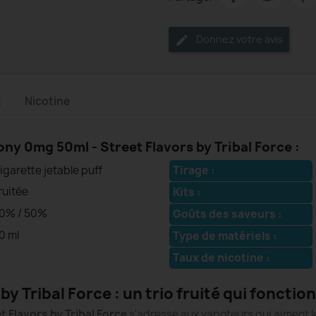
Donnez votre avis
t
Nicotine
ny 0mg 50ml - Street Flavors by Tribal Force :
igarette jetable puff
Tirage :
ruitée
Kits :
0% / 50%
Goûts des saveurs :
0 ml
Type de matériels :
Taux de nicotine :
by Tribal Force : un trio fruité qui foncti
t Flavors by Tribal Force
s'adresse aux vapoteurs qui aiment les