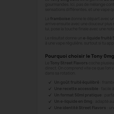
gourmandes. Ici, pas de mélange confu
sensations différentes, et une vape qu
La
framboise
donne le départ avec une
arrive ensuite avec une douceur plus 
lui, pose la touche finale avec une n
Le résultat donne un
e-liquide fruité
à une vape régulière, surtout si tu app
Pourquoi choisir le Tony 0mg
Le
Tony Street Flavors
coche plusieur
direct. On comprend vite ce que l'on va
dans sa rotation.
Un goût fruité équilibré
: frambo
Une recette accessible
: facile
Un format 50ml pratique
: parf
Un e-liquide en 0mg
: adapté au
Une identité Street Flavors
: un