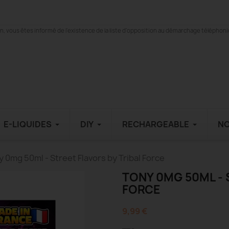
 vous êtes informé de l'existence de la liste d'opposition au démarchage téléphonique
E-LIQUIDES
DIY
RECHARGEABLE
N
 0mg 50ml - Street Flavors by Tribal Force
TONY 0MG 50ML - 
FORCE
9,99 €