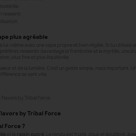
modérée.
 ressenti.
lisation.
ape plus agréable
e lui-même avec une vape propre et bien réglée. Si tu utilises 
u préfères ressentir davantage la framboise et la myrtille, une 
ion, plus fine et plus équilibrée.
chaleur et de la lumière. C'est un geste simple, mais important.
différence se sent vite.
 Flavors by Tribal Force
lavors by Tribal Force
al Force ?
lle
et le
raisin sucré
. Le rendu est fruité, doux et équilibré, a