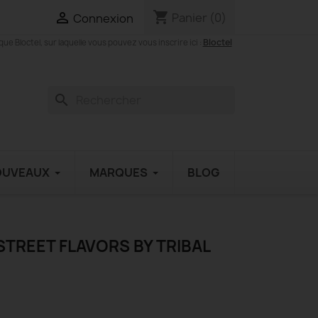
shopping_cart

Panier
(0)
Connexion
Bloctel
 Bloctel, sur laquelle vous pouvez vous inscrire ici :
search
OUVEAUX
MARQUES
BLOG
STREET FLAVORS BY TRIBAL