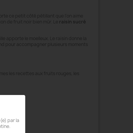
orte ce petit côté pétillant que l'on aime
n de fruit noir bien mûr. Le
raisin sucré
le apporte le moelleux. Le raisin donne la
 rond pour accompagner plusieurs moments
 aimes les recettes aux fruits rouges, les
(e) par la
tine.