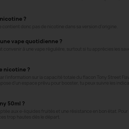
 nicotine ?
 ne contient donc pas de nicotine dans sa version d'origine.
r une vape quotidienne ?
ut convenir à une vape régulière, surtout si tu apprécies les sav
e nicotine ?
ar l'information sur la capacité totale du flacon Tony Street Fla
ispose d'un espace prévu pour booster, tu peux suivre les indica
ony 50ml ?
ptée aux e-liquides fruités et une résistance en bon état. Pou
ces trop hautes dès le départ.