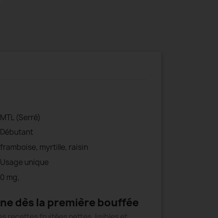
MTL (Serré)
Débutant
framboise, myrtille, raisin
Usage unique
0 mg,
onne dès la première bouffée
 recettes fruitées nettes, lisibles et