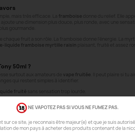
lavors
mple, mais très efficace. La
framboise
donne du relief. Elle app
ajoute une dimension plus douce, plus ronde, avec une sensatio
e plus gourmande.
haque fruit a son rôle. La framboise donne l'énergie. La myrtil
e-liquide framboise myrtille raisin
plaisant, fruité et assez
 Tony 50ml ?
esse surtout aux amateurs de
vape fruitée
. Il peut plaire si tu
nges qui restent simples à identifier.
iquide fruité
sans sensation trop lourde.
lle
et de
raisin
.
liquide agréable pour une vape quotidienne.
NE VAPOTEZ PAS SI VOUS NE FUMEZ PAS.
goûts francs aux recettes trop chargées.
format généreux en
50ml
.
t sur ce site, je reconnais être majeur(e) et que je suis autorisé
slation de mon pays à acheter des produits contenant de la nico