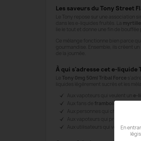
Les saveurs du Tony Street F
Le Tony repose sur une association si
dans les e-liquides fruités. La
myrtille
lie le tout et donne une fin de bouffé
Ce mélange fonctionne bien parce que c
gourmandise. Ensemble, ils créent un
de la journée.
À qui s'adresse cet e-liquide
Le
Tony 0mg 50ml Tribal Force
s'adr
liquides légèrement sucrés et les méla
Aux vapoteurs qui veulent un
e-l
Aux fans de
framboise
, de
myrti
Aux personnes qui cherchent un 
Aux vapoteurs qui préfèrent les 
Aux utilisateurs qui veulent un 
En entran
légi