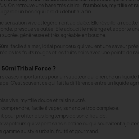
s. On retrouve une base très claire :
framboise
,
myrtille
et
ra
i garde un bon équilibre du début à la fin.
 sensation vive et légèrement acidulée. Elle réveille la recette
ronde, presque veloutée. Elle adoucit le mélange et apporte une
ote sucrée, généreuse et très agréable en bouche.
 50ml
facile à aimer, idéal pour ceux qui veulent une saveur pré
récies les fruits rouges et les fruits noirs avec une pointe de ra
 50ml Tribal Force ?
s cases importantes pour un vapoteur qui cherche un liquide fr
pe. C'est souvent ce qui fait la différence entre un liquide agr
ise vive, myrtille douce et raisin sucré.
 à comprendre, facile à vaper, sans note trop complexe.
ait pour profiter plus longtemps de son e-liquide.
x vapoteurs qui vapent sans nicotine ou qui souhaitent ajouter u
e gamme au style urbain, fruité et gourmand.