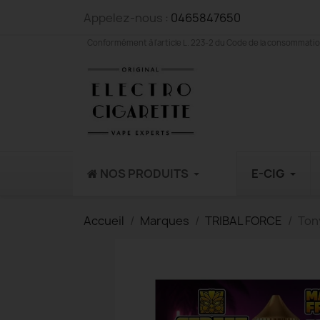
Appelez-nous :
0465847650
Conformément à l'article L. 223-2 du Code de la consommation,
NOS PRODUITS
E-CIG
Accueil
Marques
TRIBAL FORCE
Tony