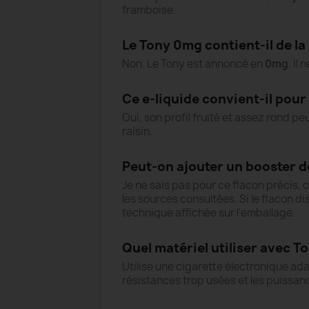
framboise.
Le Tony 0mg contient-il de la
Non. Le Tony est annoncé en
0mg
. Il
Ce e-liquide convient-il pou
Oui, son profil fruité et assez rond pe
raisin.
Peut-on ajouter un booster d
Je ne sais pas pour ce flacon précis, c
les sources consultées. Si le flacon d
technique affichée sur l'emballage.
Quel matériel utiliser avec T
Utilise une cigarette électronique ada
résistances trop usées et les puissan