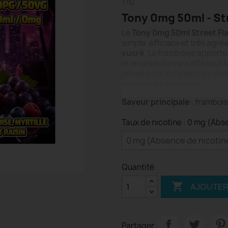
TTC
Tony 0mg 50ml - Str
Le
Tony 0mg 50ml Street Fla
simple, efficace et très agré
sucré
. La framboise apporte u
et le raisin donne cette touc
pensé pour les amateurs de sa
adopter au quotidien.
Saveur principale
: framboise
Taux de nicotine : 0 mg (Abs
Quantité

AJOUTER
Partager