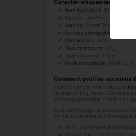
Caractéristiques techniques
Nom du produit
: Tony 0mg 50ml 
Marque
: Tribal Force
Gamme
: Street Flavors
Saveurs principales
: framboise,
Contenance
: 50ml
Taux de nicotine
: 0mg
Type de saveur
: fruitée
Profil aromatique
: fruité, doux
Comment profiter au mieux d
Pour profiter pleinement de cet
e-liq
résistance fatiguée peut écraser les 
dommage, parce que l'intérêt vient juste
Après remplissage, laisse toujours le 
permet aux arômes de bien se poser d
Remplis ton réservoir sans dépass
Attends quelques minutes si la r