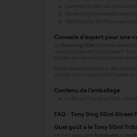
Commence avec une puissance 
Ajuste progressivement selon ton
Referme bien ton flacon après uti
Conseils d'expert pour une v
Le
Tony 0mg 50ml
donne le meilleur d
raisin peut devenir plus présent. Si t
garder une vape plus fraîche en sensat
Garde aussi ton flacon à l'abri de la 
arômes. Et sur une recette fruitée, la 
Contenu de l'emballage
1 x flacon Tony 0mg 50ml - Street
FAQ - Tony 0mg 50ml Street F
Quel goût a le Tony 50ml Trib
Le Tony associe la
framboise
, la
myrti