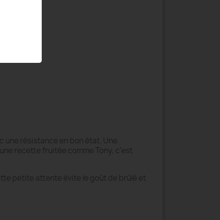
ec une résistance en bon état. Une
 une recette fruitée comme Tony, c'est
te petite attente évite le goût de brûlé et