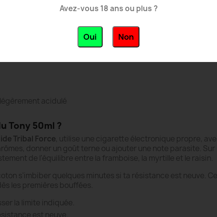
 du Tony 0mg 50ml
Avez-vous 18 ans ou plus ?
- Street Flavors by Tribal Force
Oui
Non
 myrtille, raisin sucré
, légèrement acidulé
u Tony 50ml ?
uide Tribal Force
, utilise une cigarette électronique propre, av
arômes, donner un goût terne ou ajouter une note parasite. Sur
ment de l'équilibre entre la framboise, la myrtille et le raisin.
coton s'imbiber quelques minutes si ta résistance est neuve. Cet
ès les premières bouffées.
er la limite indiquée.
ésistance est neuve.