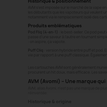
Historique & positionnement
AVM s’est imposée sur le marché de la vape en p
les débutants que les vapoteurs qui veulent un
notamment via le remplacement isolé des car
Produits emblématiques
Pod Fliq (4-en-1)
: le best-seller. Ce pod peut
passe d’une saveur à l’autre en tournant simple
: on aspire, ça vapote.
Puff Cliq
: version hybride entre puff et pod. 
vie par rapport à une puff classique. Égaleme
Les cartouches AVM sont généralement munies d
procurent un hit doux, mais efficace. Les save
AVM (Avomi) – Une marque qui r
AVM, alias Avomi, n’est pas une marque de plus. 
réinventée.
Historique & origine