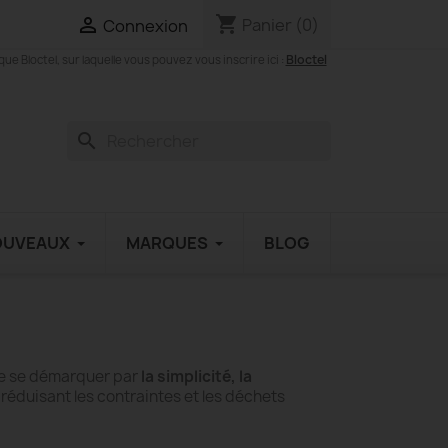
shopping_cart

Panier
(0)
Connexion
Bloctel
 Bloctel, sur laquelle vous pouvez vous inscrire ici :
search
OUVEAUX
MARQUES
BLOG
 de se démarquer par
la simplicité, la
n réduisant les contraintes et les déchets