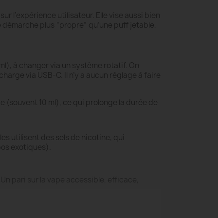
r l’expérience utilisateur. Elle vise aussi bien
e démarche plus “propre” qu’une puff jetable,
ml), à changer via un système rotatif. On
charge via USB-C. Il n’y a aucun réglage à faire
e (souvent 10 ml), ce qui prolonge la durée de
 utilisent des sels de nicotine, qui
bos exotiques).
. Un pari sur la vape accessible, efficace,