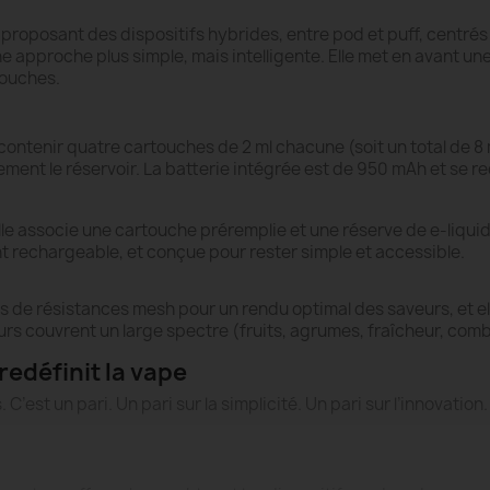
roposant des dispositifs hybrides, entre pod et puff, centrés su
e approche plus simple, mais intelligente. Elle met en avant un
touches.
 contenir quatre cartouches de 2 ml chacune (soit un total de 8 
ment le réservoir. La batterie intégrée est de 950 mAh et se re
Elle associe une cartouche préremplie et une réserve de e-liquid
nt rechargeable, et conçue pour rester simple et accessible.
e résistances mesh pour un rendu optimal des saveurs, et elles
urs couvrent un large spectre (fruits, agrumes, fraîcheur, com
edéfinit la vape
C’est un pari. Un pari sur la simplicité. Un pari sur l’innovation