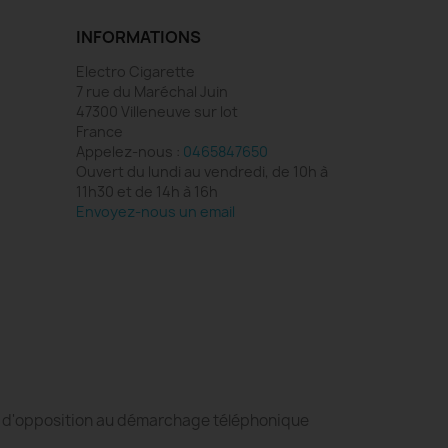
INFORMATIONS
e.
Electro Cigarette
.
7 rue du Maréchal Juin
nçue pour les gros nuages ou la vape
47300 Villeneuve sur lot
France
Appelez-nous :
0465847650
Ouvert du lundi au vendredi, de 10h à
11h30 et de 14h à 16h
Envoyez-nous un email
ue.
ste d'opposition au démarchage téléphonique
 reconstructibles ou box haut de gamme