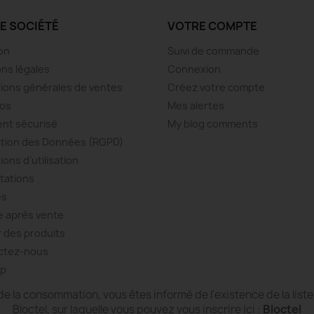
 charge).
E SOCIÉTÉ
VOTRE COMPTE
 cela pourrait limiter la réduction de déchets à long term
son
Suivi de commande
e large — dépend des marchés et de la distribution locale
ns légales
Connexion
réglables puissants (mods, box sub-ohm). AVM n’est pas co
ions générales de ventes
Créez votre compte
pos
Mes alertes
r s’user avec le temps — mais c’est le cas de toute batterie.
e réglage peut être frustrant dans certaines conditions.
nt sécurisé
My blog comments
tion des Données (RGPD)
ions d'utilisation
tations
souhaitant passer à la vape sans se perdre dans la techniq
es
es
qui veulent une expérience plus durable et modulable.
e après vente
 des produits
ctez-nous
s réglage, juste un “aspirez et ça marche”.
sans transporter plusieurs équipements.
ap
, en remplaçant seulement les cartouches vides.
de la consommation, vous êtes informé de l'existence de la li
ériel sophistiqué ou extrême — pour eux, les mods, atomiseurs
Bloctel
Bloctel, sur laquelle vous pouvez vous inscrire ici :