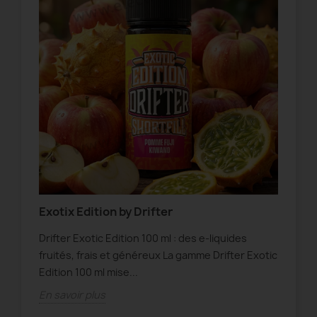
 et
Exotix Edition by Drifter
Ne
Drifter Exotic Edition 100 ml : des e-liquides
Neo
ics
fruités, frais et généreux La gamme Drifter Exotic
int
ôle
Edition 100 ml mise...
Neo
En savoir plus
En 