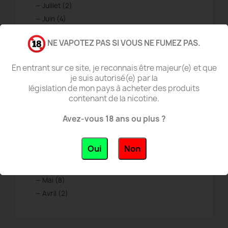
Juillet (2)
Juin (4)
Mai (3)
NE VAPOTEZ PAS SI VOUS NE FUMEZ PAS.
Avril (4)
Mars (7)
En entrant sur ce site, je reconnais être majeur(e) et que
Février (5)
je suis autorisé(e) par la
Janvier (1)
législation de mon pays à acheter des produits
contenant de la nicotine.
Posted in 2025 (86)
Décembre (15)
Avez-vous 18 ans ou plus ?
Novembre (29)
Octobre (17)
Oui
Non
Septembre (11)
Août (4)
Mai (8)
Avril (2)