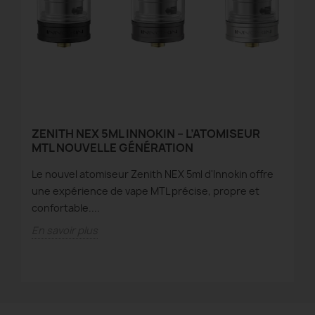
ZENITH NEX 5ML INNOKIN – L’ATOMISEUR
Y
MTL NOUVELLE GÉNÉRATION
Q
Le nouvel atomiseur Zenith NEX 5ml d'Innokin offre
Dé
t
une expérience de vape MTL précise, propre et
va
confortable....
sa
En savoir plus
En