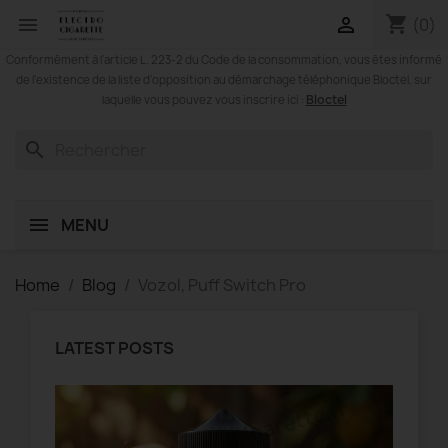
shopping_cart


(0)
Conformément à l'article L. 223-2 du Code de la consommation, vous êtes informé
de l'existence de la liste d'opposition au démarchage téléphonique Bloctel, sur
Bloctel
laquelle vous pouvez vous inscrire ici :
search
MENU
Home
Blog
Vozol, Puff Switch Pro
LATEST POSTS