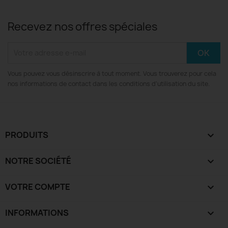
Recevez nos offres spéciales
Vous pouvez vous désinscrire à tout moment. Vous trouverez pour cela
nos informations de contact dans les conditions d'utilisation du site.
PRODUITS

NOTRE SOCIÉTÉ

VOTRE COMPTE

INFORMATIONS
keyboard_arrow_down