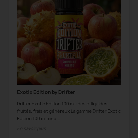
 et
Exotix Edition by Drifter
Ne
Drifter Exotic Edition 100 ml : des e-liquides
Neo
ics
fruités, frais et généreux La gamme Drifter Exotic
int
ôle
Edition 100 ml mise...
Neo
En savoir plus
En 