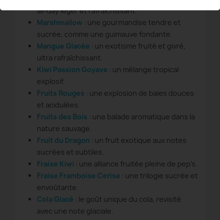
all-day léger et rafraîchissant.
Marshmallow
: une gourmandise tendre et
sucrée, comme une guimauve fondante.
Mangue Glacée
: un exotisme fruité et givré,
ultra rafraîchissant.
Kiwi Passion Goyave
: un mélange tropical
explosif.
Fruits Rouges
: une explosion de baies douces
et acidulées.
Fruits des Bois
: une balade aromatique dans la
nature sauvage.
Fruit du Dragon
: un fruit exotique aux notes
sucrées et subtiles.
Fraise Kiwi
: une alliance fruitée pleine de pep’s.
Fraise Framboise Cerise
: une trilogie sucrée et
envoûtante.
Cola Glacé
: le goût unique du cola, revisité
avec une note glaciale.